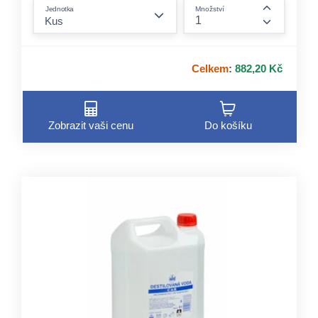
form.decrease-amount
Jednotka
Množství
form.incre
Celkem
:
882,20 Kč
Zobrazit vaši cenu
Do košíku