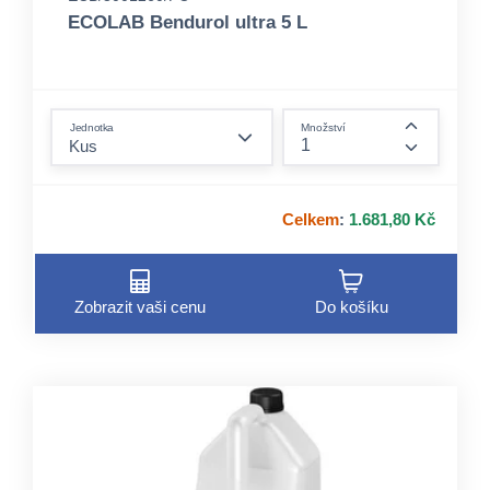
ECOLAB Bendurol ultra 5 L
form.decrease-amount
Jednotka
Množství
form.incre
Celkem
:
1.681,80 Kč
Zobrazit vaši cenu
Do košíku