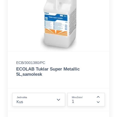
ECB/3001380/PC
ECOLAB Tuklar Super Metallic
5L,samolesk
form.decrease-amount
Jednotka
Množství
form.incre