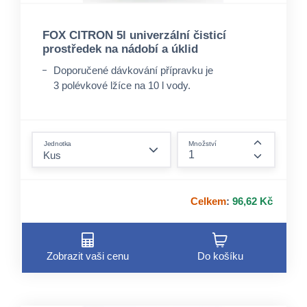
FOX CITRON 5l univerzální čisticí
prostředek na nádobí a úklid
Doporučené dávkování přípravku je
3 polévkové lžíce na 10 l vody.
form.decrease-amount
Jednotka
Množství
form.incre
Celkem
:
96,62 Kč
Zobrazit vaši cenu
Do košíku