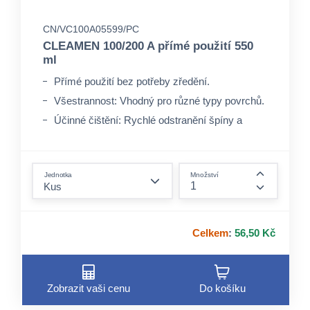
CN/VC100A05599/PC
CLEAMEN 100/200 A přímé použití 550
ml
Přímé použití bez potřeby zředění.
Všestrannost: Vhodný pro různé typy povrchů.
Účinné čištění: Rychlé odstranění špíny a
nečistot.
form.decrease-amount
Jednotka
Množství
form.incre
Celkem
:
56,50 Kč
Zobrazit vaši cenu
Do košíku