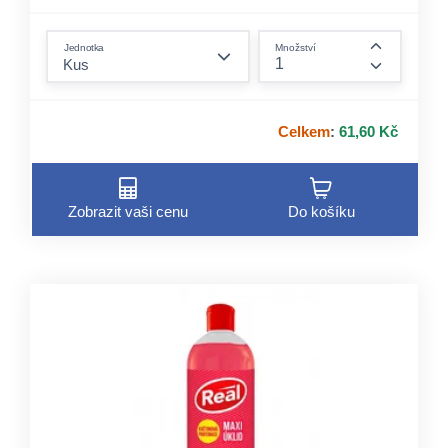
form.decrease-amount
Jednotka
Množství
form.incre
Celkem
:
61,60 Kč
Zobrazit vaši cenu
Do košíku