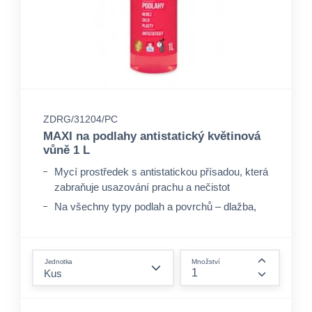
ZDRG/31204/PC
MAXI na podlahy antistatický květinová
vůně 1 L
Mycí prostředek s antistatickou přísadou, která
zabraňuje usazování prachu a nečistot
Na všechny typy podlah a povrchů – dlažba,
PVC, linoleum, laminát, plast, dřevo, nerez,
sklo
form.decrease-amount
Zářivý lesk beze šmouh
Jednotka
Množství
form.incre