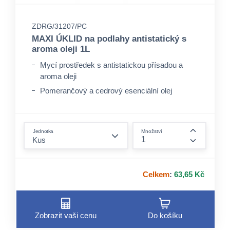
ZDRG/31207/PC
MAXI ÚKLID na podlahy antistatický s
aroma oleji 1L
Mycí prostředek s antistatickou přísadou a
aroma oleji
Pomerančový a cedrový esenciální olej
Účinně odstraňuje nečistoty, zaschlou špínu i
mastnotu
form.decrease-amount
Jednotka
Množství
form.incre
Celkem
:
63,65 Kč
Zobrazit vaši cenu
Do košíku