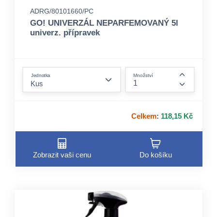
ADRG/80101660/PC
GO! UNIVERZÁL NEPARFEMOVANÝ 5l
univerz. přípravek
form.decrease-amount
Jednotka
Množství
form.incre
Celkem
:
118,15 Kč
Zobrazit vaši cenu
Do košíku