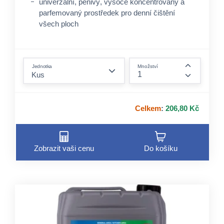
univerzální, pěnivý, vysoce koncentrovaný a
parfemovaný prostředek pro denní čištění
všech ploch
form.decrease-amount
Jednotka
Množství
form.incre
Celkem
:
206,80 Kč
Zobrazit vaši cenu
Do košíku