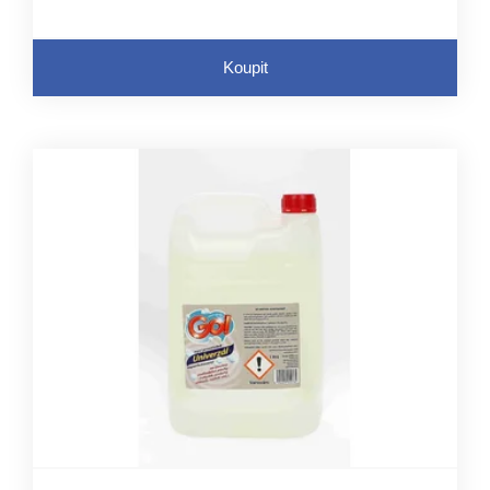
na etiketě: Laureth sulfát sodný
Alkylbenzensulfonát sodný
Koupit