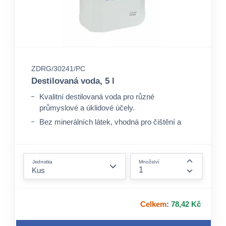
ZDRG/30241/PC
Destilovaná voda, 5 l
Kvalitní destilovaná voda pro různé
průmyslové a úklidové účely.
Bez minerálních látek, vhodná pro čištění a
odstraňování nečistot bez zanechání zbytků.
Ideální pro použití v čisticích zařízeních a pro
form.decrease-amount
přípravu roztoků.
Jednotka
Množství
form.incre
Celkem
:
78,42 Kč