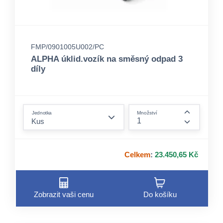
FMP/0901005U002/PC
ALPHA úklid.vozík na směsný odpad 3
díly
form.decrease-amount
Jednotka
Množství
form.incre
Celkem
:
23.450,65 Kč
Zobrazit vaši cenu
Do košíku