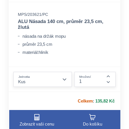
MPS/203621/PC
ALU Násada 140 cm, průměr 23,5 cm,
žlutá
násada na držák mopu
průměr 23,5 cm
materiál:hliník
form.decrease-amount
Jednotka
Množství
form.incre
Celkem
:
135,82 Kč
Zobrazit vaši cenu
Do košíku