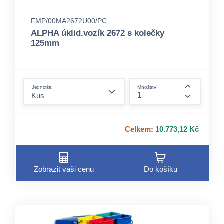
FMP/00MA2672U00/PC
ALPHA úklid.vozík 2672 s kolečky
125mm
form.decrease-amount
Jednotka
Množství
form.incre
Celkem
:
10.773,12 Kč
Zobrazit vaši cenu
Do košíku