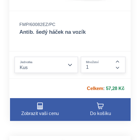
FMP/60082EZ/PC
Antib. šedý háček na vozík
form.decrease-amount
Jednotka
Množství
form.incre
Celkem
:
57,28 Kč
Zobrazit vaši cenu
Do košíku