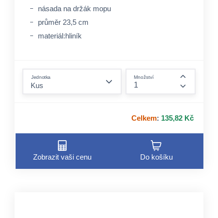
násada na držák mopu
průměr 23,5 cm
materiál:hliník
form.decrease-amount
Jednotka
Množství
form.incre
Celkem
:
135,82 Kč
Zobrazit vaši cenu
Do košíku