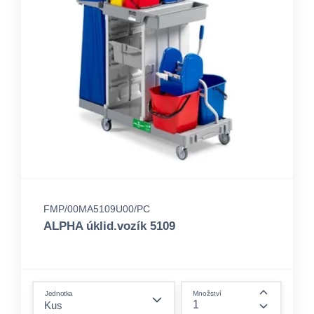
FMP/00MA5109U00/PC
ALPHA úklid.vozík 5109
form.decrease-amount
Jednotka
Množství
form.incre