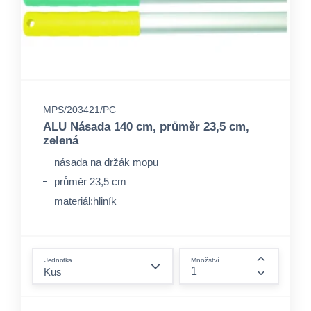
MPS/203421/PC
ALU Násada 140 cm, průměr 23,5 cm,
zelená
násada na držák mopu
průměr 23,5 cm
materiál:hliník
form.decrease-amount
Jednotka
Množství
form.incre