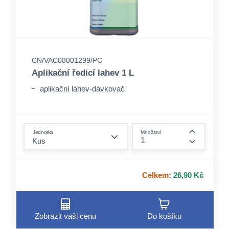
CN/VAC08001299/PC
Aplikační ředicí lahev 1 L
aplikační láhev-dávkovač
form.decrease-amount
Jednotka
Množství
form.incre
Celkem
:
26,90 Kč
Zobrazit vaši cenu
Do košíku