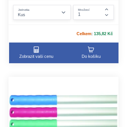
form.decrease-amount
Jednotka
Množství
form.incre
Celkem
:
135,82 Kč
Zobrazit vaši cenu
Do košíku