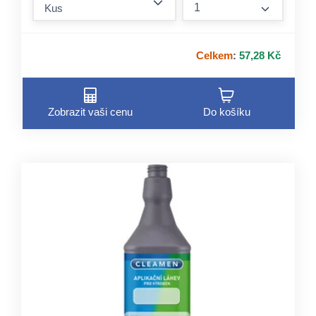
form.incre
Celkem
:
57,28 Kč
Zobrazit vaši cenu
Do košíku