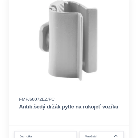
FMP/60072EZ/PC
Antib.šedý držák pytle na rukojeť vozíku
form.decrease-amount
Jednotka
Množství