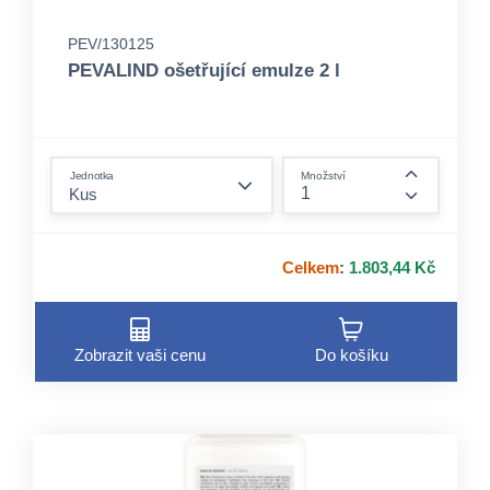
PEV/130125
PEVALIND ošetřující emulze 2 l
form.decrease-amount
Jednotka
Množství
form.incre
Celkem
:
1.803,44 Kč
Zobrazit vaši cenu
Do košíku