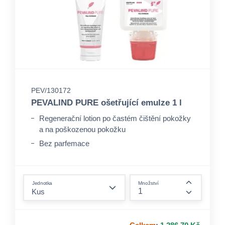
PEV/130172
PEVALIND PURE ošetřující emulze 1 l
Regenerační lotion po častém čištění pokožky
a na poškozenou pokožku
Bez parfemace
pH neutrální
form.decrease-amount
Jednotka
Množství
form.incre