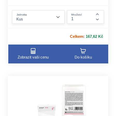
form.decrease-amount
Jednotka
Množství
form.incre
Celkem
:
167,62 Kč
Zobrazit vaši cenu
Do košíku