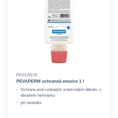
PEV/120170
PEVAPERM ochranná emulze 1 l
Ochrana proti vodnatým a bezvodým látkám, s
obsahem heřmánku
pH neutrální
Bez silikonu