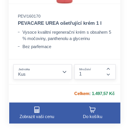
PEV/160170
PEVACARE UREA ošetřující krém 1 l
Vysoce kvalitní regenerační krém s obsahem 5
% močoviny, panthenolu a glycerinu
Bez parfemace
pH neutrální
form.decrease-amount
Jednotka
Množství
form.incre
Celkem
:
1.497,57 Kč
Zobrazit vaši cenu
Do košíku