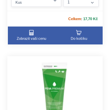
form.incre
Celkem
:
17,70 Kč
Zobrazit vaši cenu
Do košíku