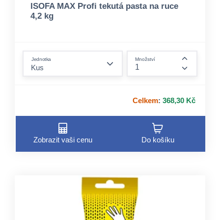
ISOFA MAX Profi tekutá pasta na ruce
4,2 kg
form.decrease-amount
Jednotka
Množství
form.incre
Celkem
:
368,30 Kč
Zobrazit vaši cenu
Do košíku