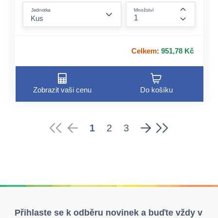
form.decrease-amount
Jednotka
Množství
form.incre
Celkem
:
951,78 Kč
Zobrazit vaši cenu
Do košíku
1
2
3
Přihlaste se k odběru novinek a buďte vždy v