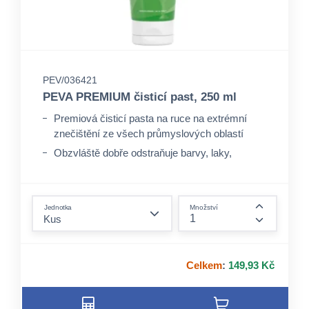
PEV/036421
PEVA PREMIUM čisticí past, 250 ml
Premiová čisticí pasta na ruce na extrémní
znečištění ze všech průmyslových oblastí
Obzvláště dobře odstraňuje barvy, laky,
pryskyřice PU pěny, oleje, tuky apod.
Bezvodé čištění s následným oplachem vodou
form.decrease-amount
Jednotka
Množství
form.incre
Celkem
:
149,93 Kč