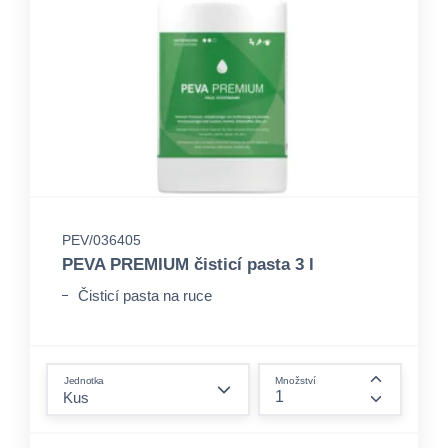
PEV/036405
PEVA PREMIUM čisticí pasta 3 l
Čisticí pasta na ruce
form.decrease-amount
Jednotka
Množství
form.incre