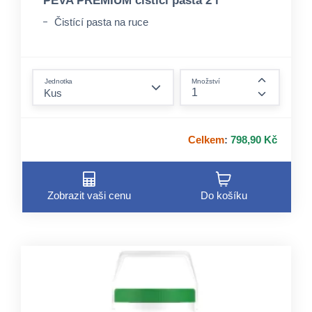
PEVA PREMIUM čisticí pasta 2 l
Čistící pasta na ruce
form.decrease-amount
Jednotka
Množství
form.incre
Celkem
:
798,90 Kč
Zobrazit vaši cenu
Do košíku