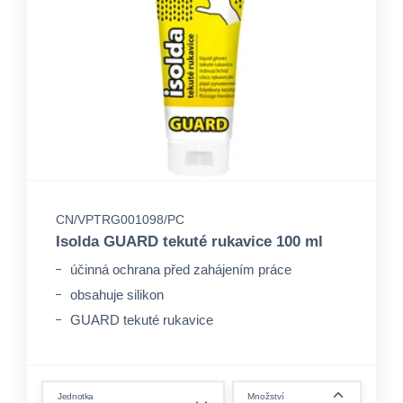
CN/VPTRG001098/PC
Isolda GUARD tekuté rukavice 100 ml
účinná ochrana před zahájením práce
obsahuje silikon
GUARD tekuté rukavice
form.decrease-amount
Jednotka
Množství