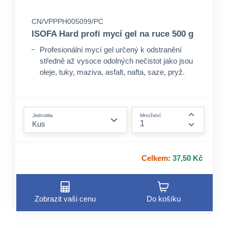
CN/VPPPH005099/PC
ISOFA Hard profi mycí gel na ruce 500 g
Profesionální mycí gel určený k odstranění
středně až vysoce odolných nečistot jako jsou
oleje, tuky, maziva, asfalt, nafta, saze, pryž.
form.decrease-amount
Jednotka
Množství
form.incre
Celkem
:
37,50 Kč
Zobrazit vaši cenu
Do košíku