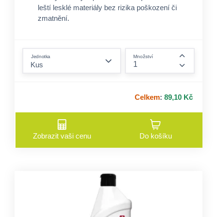
leští lesklé materiály bez rizika poškození či
zmatnění.​
Univerzální použití: Vhodný pro různé povrchy
včetně přírodních kamenů, plastů, laminátů a
form.decrease-amount
kovů.​
Jednotka
Množství
Ruční aplikace: Ideální pro ruční mytí mopem
form.incre
nebo mikrovláknovou utěrkou pro dosažení
vysokého lesku.​
Celkem
:
89,10 Kč
Zobrazit vaši cenu
Do košíku