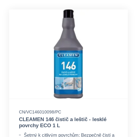
CN/VC146010098/PC
CLEAMEN 146 čistič a leštič - lesklé
povrchy ECO 1 L
Šetrný k citlivým povrchům: Bezpečně čistí a