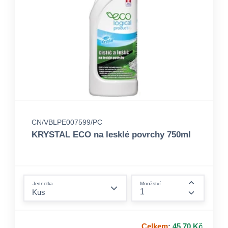
CN/VBLPE007599/PC
KRYSTAL ECO na lesklé povrchy 750ml
form.decrease-amount
Jednotka
Množství
form.incre
Celkem
:
45,70 Kč