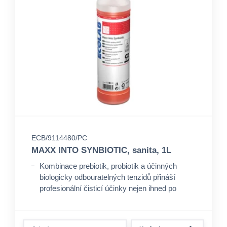
ECB/9114480/PC
MAXX INTO SYNBIOTIC, sanita, 1L
Kombinace prebiotik, probiotik a účinných
biologicky odbouratelných tenzidů přináší
profesionální čisticí účinky nejen ihned po
aplikaci, ale zároveň čistí ještě několik hodin po
aplikaci.
form.decrease-amount
Pomáhá dosahovat nejvyššího možného