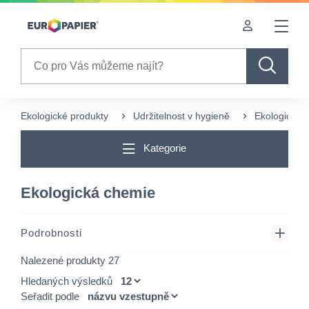
Table Of Content
sr.skip-to.main-content
sr.skip-to.table-of-contents
sr.skip-to.main-navigation
Search
Ekologické produkty
Udržitelnost v hygieně
Ekologická 
Kategorie
Ekologická chemie
Podrobnosti
Nalezené produkty 27
Hledaných výsledků
Seřadit podle