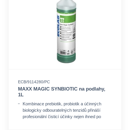
ECB/9114280/PC
MAXX MAGIC SYNBIOTIC na podlahy,
1L
Kombinace prebiotik, probiotik a účinných
biologicky odbouratelných tenzidů přináší
profesionální čisticí účinky nejen ihned po
aplikaci, ale zároveň čistí ještě několik hodin po
aplikaci.