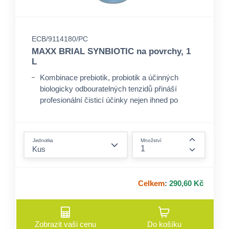
ECB/9114180/PC
MAXX BRIAL SYNBIOTIC na povrchy, 1
L
Kombinace prebiotik, probiotik a účinných
biologicky odbouratelných tenzidů přináší
profesionální čisticí účinky nejen ihned po
aplikaci, ale zároveň čistí ještě několik hodin po
aplikaci.
form.decrease-amount
Jedinečné složení se zaměřuje na alergeny a
Jednotka
Množství
organické nečistoty na površích ve veřejných
form.incre
prostorách a rozkládá je.
Efektivně zajišťuje vyvážený mikrobiom pro
Celkem
:
290,60 Kč
bezpečnější a účinnější hloubkové čištění.
Zobrazit vaši cenu
Do košíku