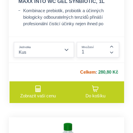
MAXX INTO WC GEL SYNBIOTIC, 1L
Kombinace prebiotik, probiotik a účinných
biologicky odbouratelných tenzidů přináší
profesionální čisticí účinky nejen ihned po
aplikaci, ale zároveň čistí ještě několik hodin po
aplikaci.
form.decrease-amount
Složení se zaměřuje na organické nečistoty na
Jednotka
Množství
toaletách a pisoárech, které rozkládá.
form.incre
Kombinace synbiotického čištění a kyselého
pH bojuje proti usazování vodního kamene na
mikroskopické úrovni.
Celkem
:
280,80 Kč
Zabraňuje vzniku nepříjemných pachů přímo u
zdroje.
Zobrazit vaši cenu
Do košíku