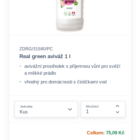
ZDRG/31580/PC
Real green aviváž 1 l
avivážní prostředek s příjemnou vůní pro svěží
a měkké prádlo
vhodný pro domácnosti s čističkami vod
antistatický účinek
form.decrease-amount
Jednotka
Množství
form.incre
Celkem
:
75,09 Kč