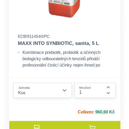
ECB/9114540/PC
MAXX INTO SYNBIOTIC, sanita, 5 L
Kombinace prebiotik, probiotik a účinných
biologicky odbouratelných tenzidů přináší
profesionální čisticí účinky nejen ihned po
aplikaci, ale zároveň čistí ještě několik hodin po
aplikaci.
form.decrease-amount
Pomáhá dosahovat nejvyššího možného
Jednotka
Množství
výkonu při odstraňování nečistot v
form.incre
umývárnách.
Synbiotické přípravky čistí na mikroskopické
Celkem
:
960,60 Kč
úrovni a pomáhají předcházet usazování
vodního kamene i bez použití agresivních
kyselin.