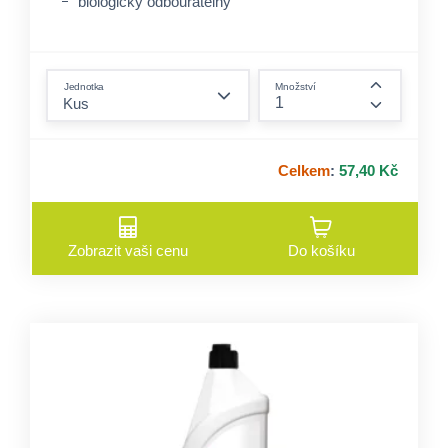
biologicky odbouratelný
form.decrease-amount
Jednotka
Množství
form.incre
Celkem
:
57,40 Kč
Zobrazit vaši cenu
Do košíku