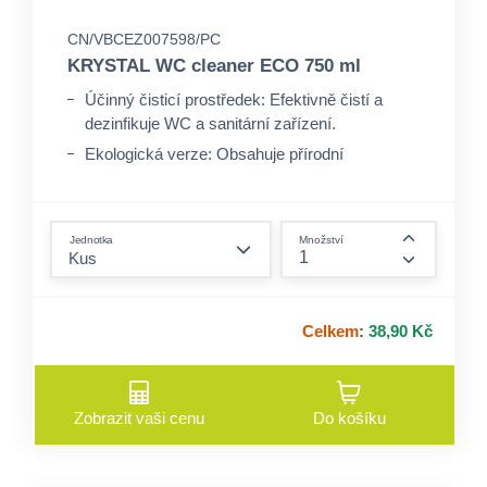
CN/VBCEZ007598/PC
KRYSTAL WC cleaner ECO 750 ml
Účinný čisticí prostředek: Efektivně čistí a
dezinfikuje WC a sanitární zařízení.
Ekologická verze: Obsahuje přírodní
ingredience, šetrné k životnímu prostředí.
Odstranění vodního kamene a nečistot:
form.decrease-amount
Pomáhá odstraňovat usazeniny a skvrny.
Jednotka
Množství
form.incre
Celkem
:
38,90 Kč
Zobrazit vaši cenu
Do košíku