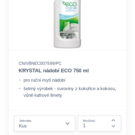
CN/VBNEC007599/PC
KRYSTAL nádobí ECO 750 ml
pro ruční mytí nádobí
šetrný výrobek - suroviny z kukuřice a kokosu,
vůně kafrové limety
form.decrease-amount
Jednotka
Množství
form.incre