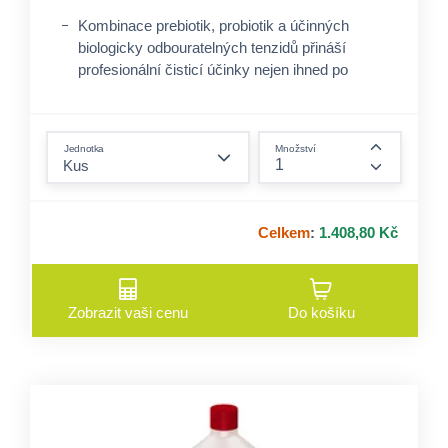
Kombinace prebiotik, probiotik a účinných
biologicky odbouratelných tenzidů přináší
profesionální čisticí účinky nejen ihned po
aplikaci, ale zároveň čistí ještě několik hodin po
aplikaci.
form.decrease-amount
Jedinečné složení se zaměřuje na alergeny a
Jednotka
Množství
organické nečistoty na površích ve veřejných
form.incre
prostorách a rozkládá je.
Efektivně zajišťuje vyvážený mikrobiom pro
Celkem
:
1.408,80 Kč
bezpečnější a účinnější hloubkové čištění.
Zobrazit vaši cenu
Do košíku