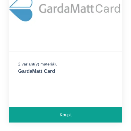
2 variant(y) materiálu
GardaMatt Card
Koupit