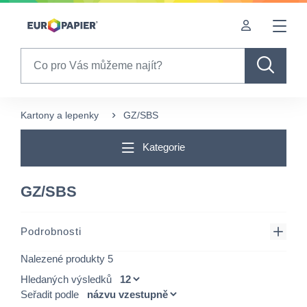
Table Of Content
sr.skip-to.main-content
sr.skip-to.table-of-contents
sr.skip-to.main-navigation
Search
Kartony a lepenky
GZ/SBS
Kategorie
GZ/SBS
Podrobnosti
Nalezené produkty 5
Hledaných výsledků
Seřadit podle