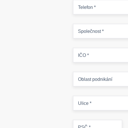
Telefon
*
Společnost
*
IČO
*
Oblast podnikání
Ulice
*
PSČ
*