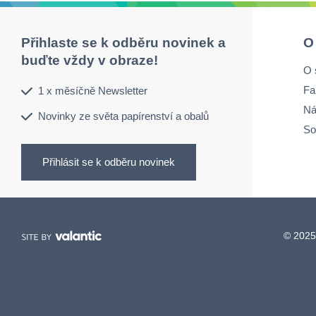
Přihlaste se k odběru novinek a
O
buďte vždy v obraze!
O 
Fa
1 x měsíčně Newsletter
Ná
Novinky ze světa papírenství a obalů
So
Přihlásit se k odběru novinek
© 2025