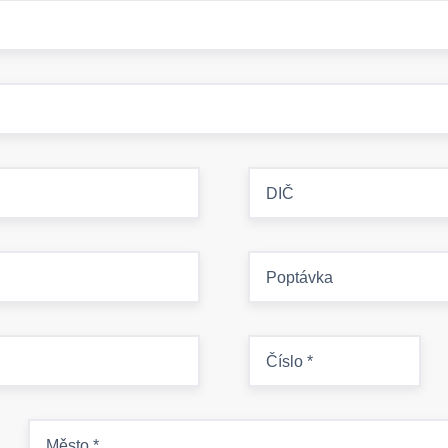
DIČ
Poptávka
Číslo
*
Město
*