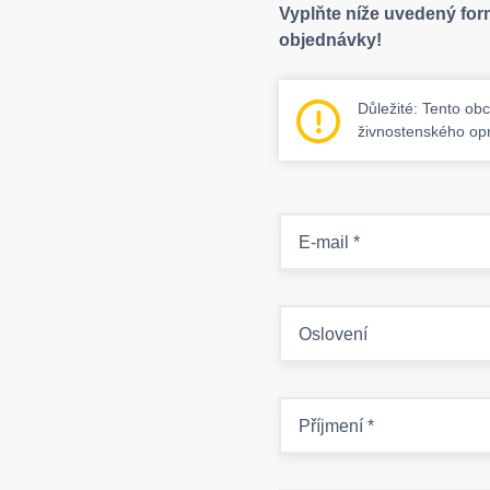
Vyplňte níže uvedený for
objednávky!
Důležité: Tento ob
živnostenského op
E-mail
*
Oslovení
Příjmení
*