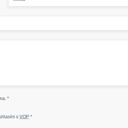
rma.
*
ouhlasím s
VOP
*