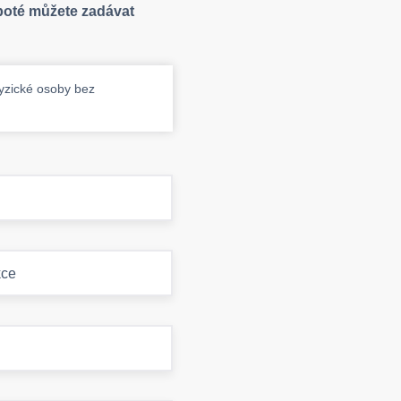
 poté můžete zadávat
fyzické osoby bez
kce