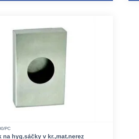
00/PC
 na hyg.sáčky v kr.,mat.nerez