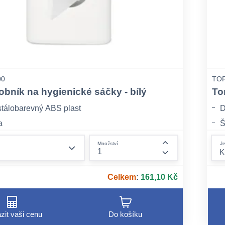
00
TOR
obník na hygienické sáčky - bílý
To
stálobarevný ABS plast
D
a
Š
ém
V
form.decrease-amount
Je
Množství
form.increase-am
Celkem
:
161,10 Kč
zit vaši cenu
Do košíku