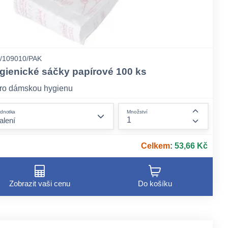
/109010/PAK
gienické sáčky papírové 100 ks
ro dámskou hygienu
form.decrease-amount
dnotka
Množství
ount
form.incr
Celkem
:
53,66 Kč
Zobrazit vaši cenu
Do košíku