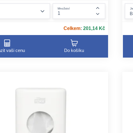
b
form.decrease-amount
Je
Množství
form.increase-am
Celkem
:
201,14 Kč
zit vaši cenu
Do košíku