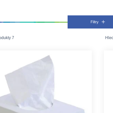
Filtry
odukty 7
Hle