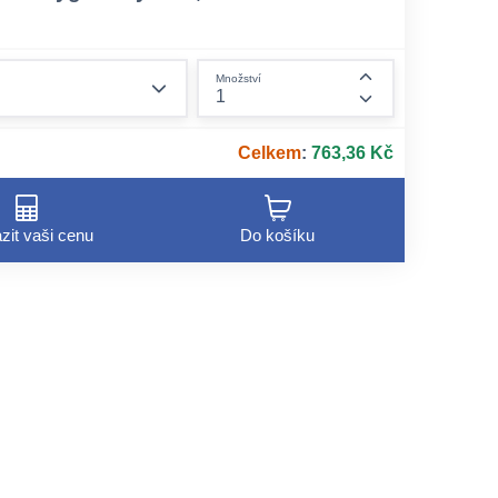
form.decrease-amount
Množství
form.increase-am
Celkem
:
763,36 Kč
zit vaši cenu
Do košíku