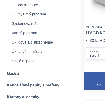
Dárkové sady
Průmyslový program
Systémová řešení
ADRG/9031
HYGBAG s
Vonný program
30 ks HD
Úklidová a čisticí chemie
Úklidové pomůcky
Jednotka
Sociální péče
Gastro
Zobra
Kancelářské papíry a potřeby
Kartony a lepenky