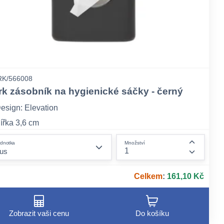
K/566008
rk zásobník na hygienické sáčky - černý
esign: Elevation
ířka 3,6 cm
ýška 14 cm
form.decrease-amount
dnotka
Množství
ount
form.incr
Celkem
:
161,10 Kč
Zobrazit vaši cenu
Do košíku