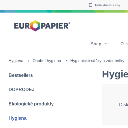
Table Of Content
sr.skip-to.main-content
sr.skip-to.table-of-contents
sr.skip-to.main-navigation
Individuálni ceny
Shop
O 
Hygiena
Osobní hygiena
Hygienické sáčky a zásobníky
Hygie
Bestsellers
DOPRODEJ
Ekologické produkty
Disk
Hygiena