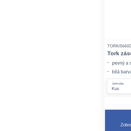
TORK/5660
Tork zás
pevný a 
bílá barv
B5 syst
Jednotka
Zobra