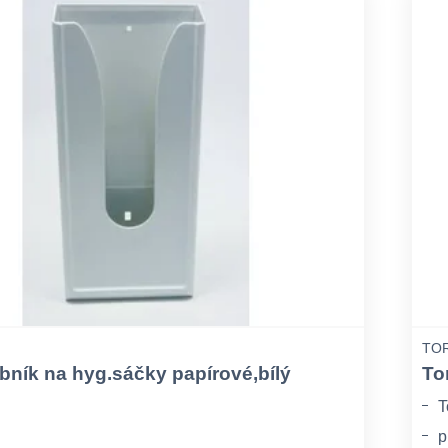
TOR
ník na hyg.sáčky papírové,bílý
To
T
p