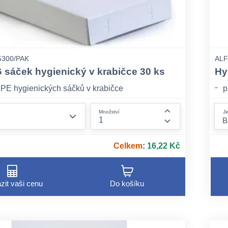
5300/PAK
ALF
áček hygienický v krabičce 30 ks
Hy
PE hygienických sáčků v krabičce
p
form.decrease-amount
Je
Množství
form.increase-am
Celkem
:
16,22 Kč
zit vaši cenu
Do košíku