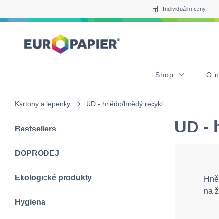
Table Of Content
sr.skip-to.main-content
sr.skip-to.table-of-contents
sr.skip-to.main-navigation
Individuálni ceny
Shop
O 
Kartony a lepenky
UD - hnědo/hnědý recykl
UD - 
Bestsellers
DOPRODEJ
Ekologické produkty
Hněd
na ž
Hygiena