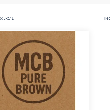
odukty 1
Hle