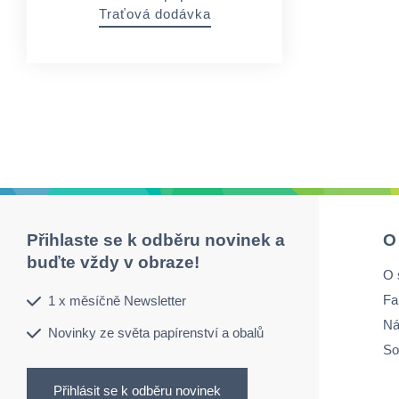
Traťová dodávka
Přihlaste se k odběru novinek a
O
buďte vždy v obraze!
O 
Fa
1 x měsíčně Newsletter
Ná
Novinky ze světa papírenství a obalů
So
Přihlásit se k odběru novinek