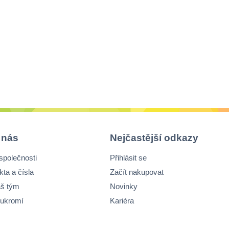
 nás
Nejčastější odkazy
společnosti
Přihlásit se
kta a čísla
Začít nakupovat
š tým
Novinky
ukromí
Kariéra