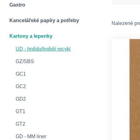
Gastro
Kancelářské papíry a potřeby
Nalezené pr
Kartony a lepenky
UD - hnědo/hnědý recykl
GZ/SBS
GC1
GC2
GD2
GT1
GT2
GD - MM liner