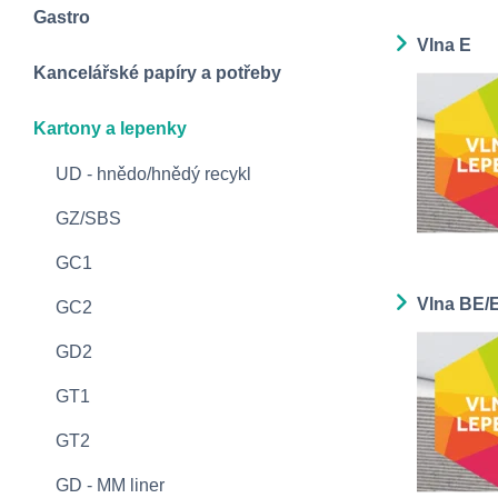
Gastro
Vlna E
Kancelářské papíry a potřeby
Kartony a lepenky
UD - hnědo/hnědý recykl
GZ/SBS
GC1
Vlna BE/
GC2
GD2
GT1
GT2
GD - MM liner