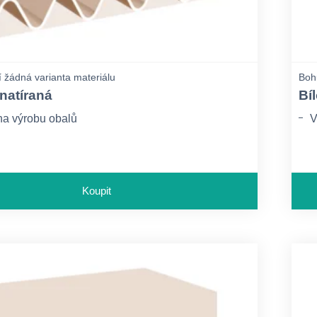
 žádná varianta materiálu
Bohu
 natíraná
Bíl
a výrobu obalů
V
Koupit