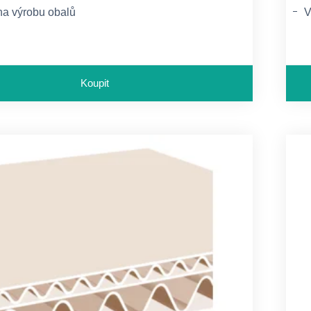
a výrobu obalů
V
Koupit