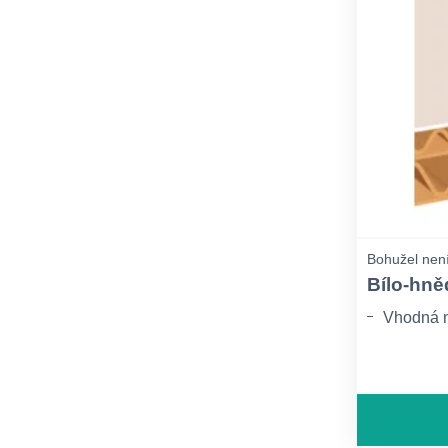
Bohužel není
Bílo-hně
Vhodná n