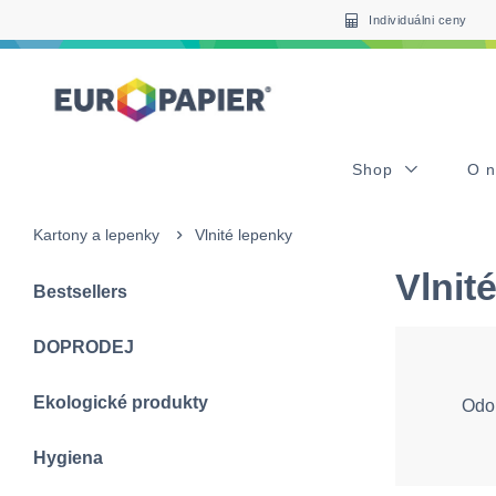
Table Of Content
sr.skip-to.main-content
sr.skip-to.table-of-contents
sr.skip-to.main-navigation
Individuálni ceny
Shop
O 
Kartony a lepenky
Vlnité lepenky
Vlnit
Bestsellers
DOPRODEJ
Ekologické produkty
Odol
Hygiena