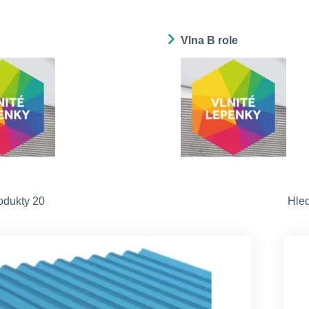
Vlna B role
odukty 20
Hle