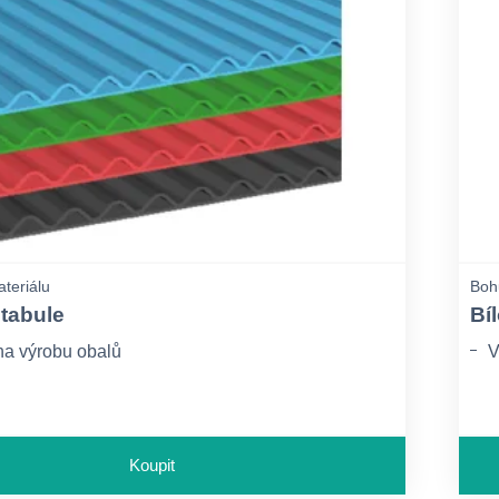
ateriálu
Bohu
tabule
Bíl
a výrobu obalů
V
Koupit