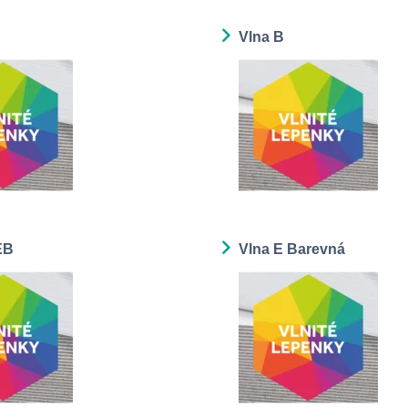
Vlna B
EB
Vlna E Barevná