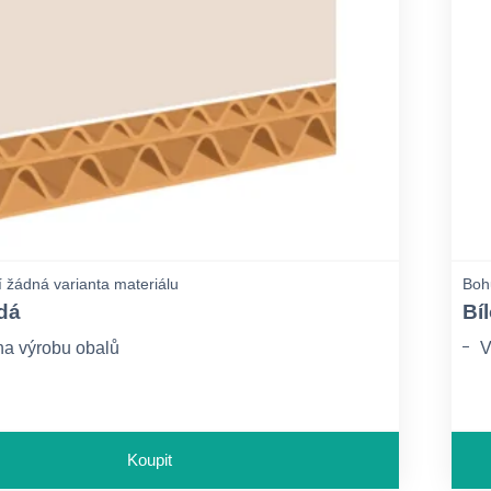
 žádná varianta materiálu
Bohu
dá
Bí
a výrobu obalů
V
Koupit