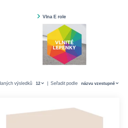
Vlna E role
daných výsledků
|
Seřadit podle