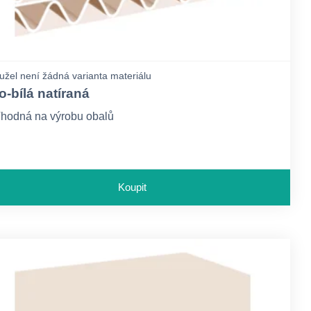
žel není žádná varianta materiálu
o-bílá natíraná
hodná na výrobu obalů
Koupit