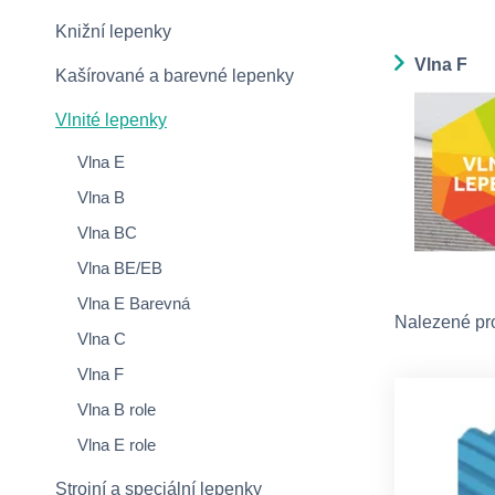
Knižní lepenky
Vlna F
Kašírované a barevné lepenky
Vlnité lepenky
Vlna E
Vlna B
Vlna BC
Vlna BE/EB
Vlna E Barevná
Nalezené pr
Vlna C
Vlna F
Vlna B role
Vlna E role
Strojní a speciální lepenky