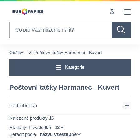
Table Of Content
sr.skip-to.main-content
sr.skip-to.table-of-contents
sr.skip-to.main-navigation
Search
Obálky
Poštovní tašky Harmanec - Kuvert
Kategorie
Poštovní tašky Harmanec - Kuvert
Podrobnosti
Nalezené produkty 16
Hledaných výsledků
Seřadit podle