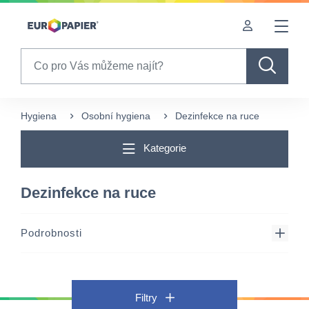
Table Of Content
sr.skip-to.main-content
sr.skip-to.table-of-contents
sr.skip-to.main-navigation
Search
Hygiena
Osobní hygiena
Dezinfekce na ruce
Kategorie
Dezinfekce na ruce
Podrobnosti
Filtry