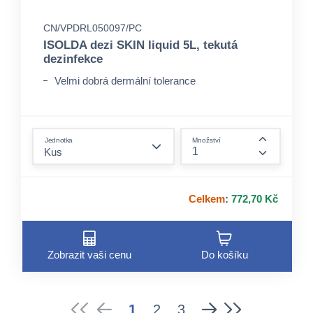
CN/VPDRL050097/PC
ISOLDA dezi SKIN liquid 5L, tekutá
dezinfekce
Velmi dobrá dermální tolerance
form.decrease-amount
Jednotka
Množství
form.incre
Celkem
:
772,70 Kč
Zobrazit vaši cenu
Do košíku
1
2
3