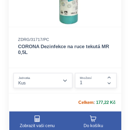
ZDRG/31717/PC
CORONA Dezinfekce na ruce tekutá MR
0,5L
form.decrease-amount
Jednotka
Množství
form.incre
Celkem
:
177,22 Kč
Zobrazit vaši cenu
Do košíku