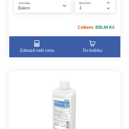
form.decrease-amount
Jednotka
Množství
form.incre
Celkem
:
830,44 Kč
Zobrazit vaši cenu
Do košíku