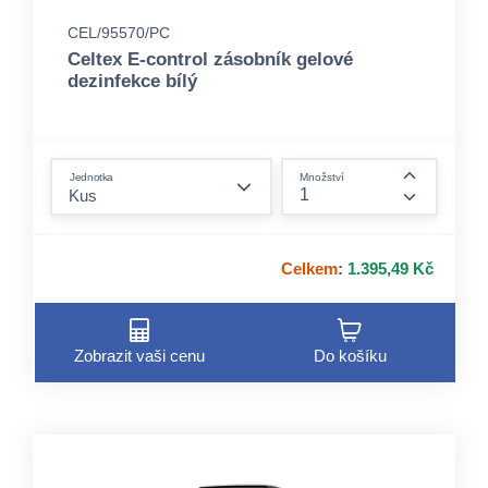
CEL/95570/PC
Celtex E-control zásobník gelové
dezinfekce bílý
form.decrease-amount
Jednotka
Množství
form.incre
Celkem
:
1.395,49 Kč
Zobrazit vaši cenu
Do košíku