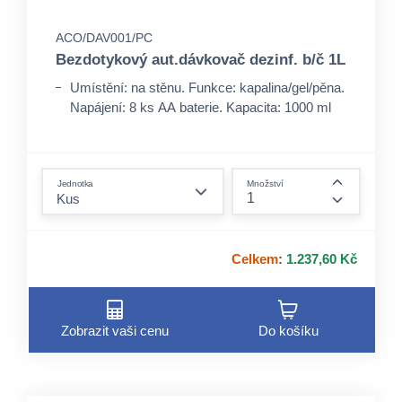
ACO/DAV001/PC
Bezdotykový aut.dávkovač dezinf. b/č 1L
Umístění: na stěnu. Funkce: kapalina/gel/pěna.
Napájení: 8 ks AA baterie. Kapacita: 1000 ml
form.decrease-amount
Jednotka
Množství
form.incre
Celkem
:
1.237,60 Kč
Zobrazit vaši cenu
Do košíku