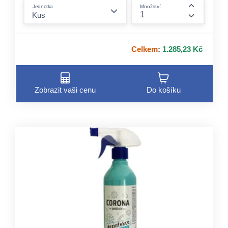
form.decrease-amount
Jednotka
Množství
form.incre
Celkem
:
1.285,23 Kč
Zobrazit vaši cenu
Do košíku