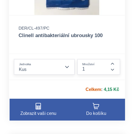
DER/CL-497/PC
Clinell antibakteriální ubrousky 100
form.decrease-amount
Jednotka
Množství
form.incre
Celkem
:
4,15 Kč
Zobrazit vaši cenu
Do košíku