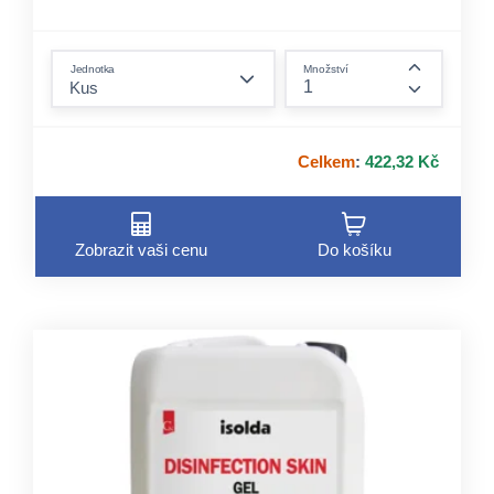
form.decrease-amount
Jednotka
Množství
form.incre
Celkem
:
422,32 Kč
Zobrazit vaši cenu
Do košíku