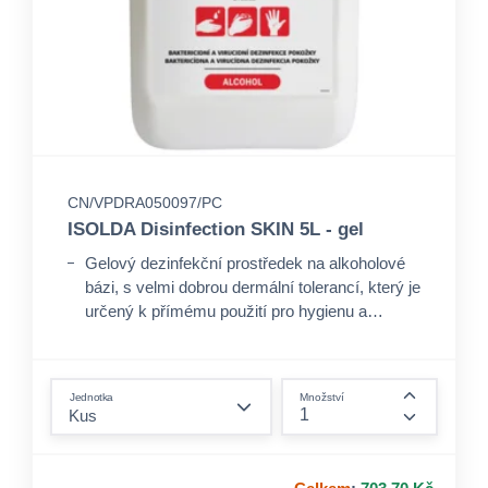
CN/VPDRA050097/PC
ISOLDA Disinfection SKIN 5L - gel
Gelový dezinfekční prostředek na alkoholové
bázi, s velmi dobrou dermální tolerancí, který je
určený k přímému použití pro hygienu a
dezinfekci pokožky.
form.decrease-amount
Jednotka
Množství
form.incre