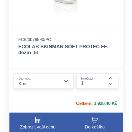
ECB/3079590/PC
ECOLAB SKINMAN SOFT PROTEC FF-
dezin.,5l
form.decrease-amount
Jednotka
Množství
form.incre
Celkem
:
1.928,40 Kč
Zobrazit vaši cenu
Do košíku