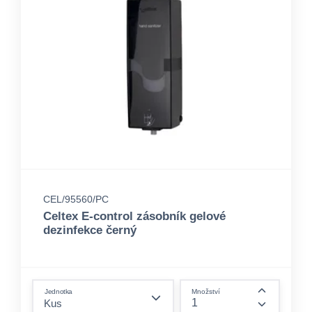
CEL/95560/PC
Celtex E-control zásobník gelové
dezinfekce černý
form.decrease-amount
Jednotka
Množství
form.incre