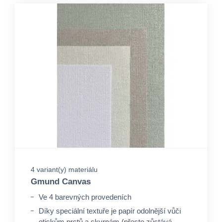
4 variant(y) materiálu
Gmund Canvas
Ve 4 barevných provedeních
Díky speciální textuře je papír odolnější vůči
otiskům prstů a skvrnám (přesto zůstává