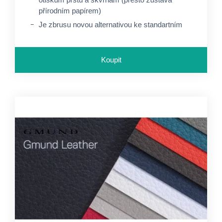
přírodním papírem)
Je zbrusu novou alternativou ke standartním
texturám jako je kůže nebo knihařské plátno
Koupit