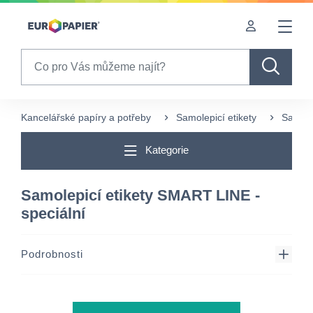
Table Of Content
sr.skip-to.main-content
sr.skip-to.table-of-contents
sr.skip-to.main-navigation
Search
Kancelářské papíry a potřeby
Samolepicí etikety
Samole
Kategorie
Samolepicí etikety SMART LINE -
speciální
Podrobnosti