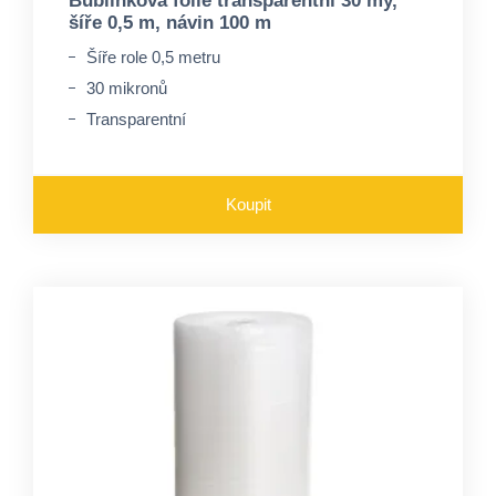
Bublinková fólie transparentní 30 my,
šíře 0,5 m, návin 100 m
Šíře role 0,5 metru
30 mikronů
Transparentní
Koupit