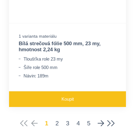
1 varianta materiálu
Bílá strečová fólie 500 mm, 23 my,
hmotnost 2,24 kg
Tloušťka role 23 my
Šíře role 500 mm
Návin: 189m
Koupit
1
2
3
4
5