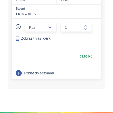
77 mm
77 mm
Balení
1 KTN = 10 KS
form.decrease-amount
form.increase-a
Zobrazit vaši cenu
63,65 Kč
Přidat do seznamu