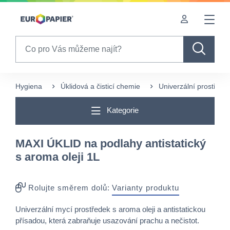
Table Of Content
sr.skip-to.main-content
sr.skip-to.table-of-contents
sr.skip-to.main-navigation
Search
Hygiena
Úklidová a čisticí chemie
Univerzální prostředk
Kategorie
MAXI ÚKLID na podlahy antistatický
s aroma oleji 1L
Rolujte směrem dolů:
Varianty produktu
Univerzální mycí prostředek s aroma oleji a antistatickou
přísadou, která zabraňuje usazování prachu a nečistot.