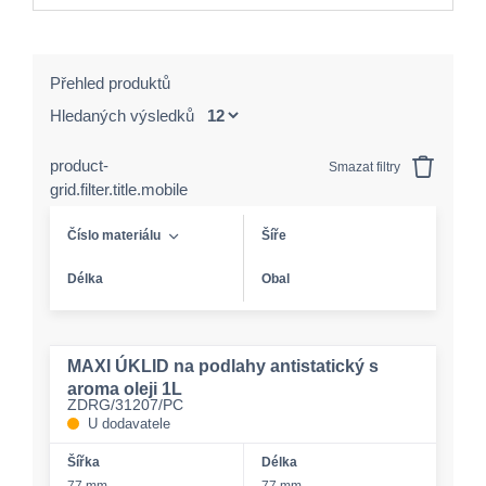
Přehled produktů
Hledaných výsledků
product-
Smazat filtry
grid.filter.title.mobile
Číslo materiálu
Šíře
Délka
Obal
MAXI ÚKLID na podlahy antistatický s
aroma oleji 1L
ZDRG/31207/PC
U dodavatele
Šířka
Délka