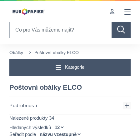
Table Of Content
sr.skip-to.main-content
sr.skip-to.table-of-contents
sr.skip-to.main-navigation
Search
Obálky
Poštovní obálky ELCO
Kategorie
Poštovní obálky ELCO
Podrobnosti
Nalezené produkty 34
Hledaných výsledků
Seřadit podle