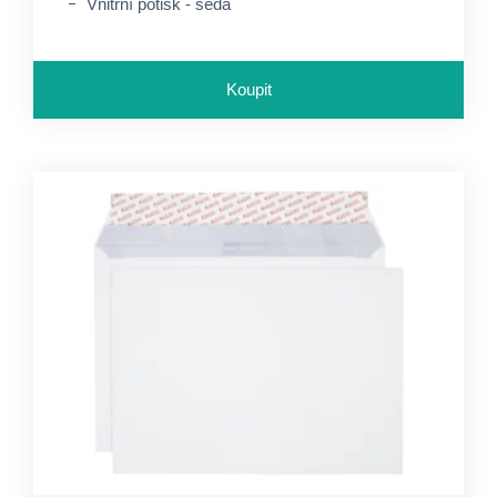
Vnitřní potisk - šedá
Koupit