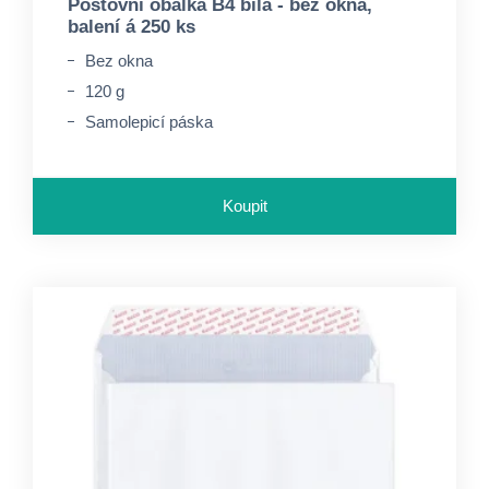
Poštovní obálka B4 bílá - bez okna,
balení á 250 ks
Bez okna
120 g
Samolepicí páska
Koupit