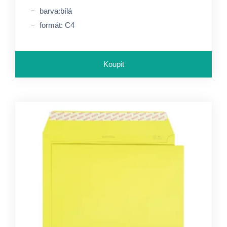
barva:bílá
formát: C4
Koupit