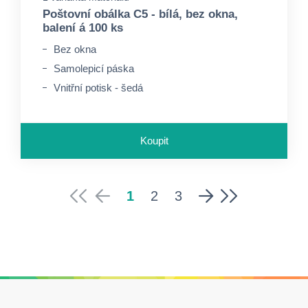
Poštovní obálka C5 - bílá, bez okna,
balení á 100 ks
Bez okna
Samolepicí páska
Vnitřní potisk - šedá
Koupit
1
2
3