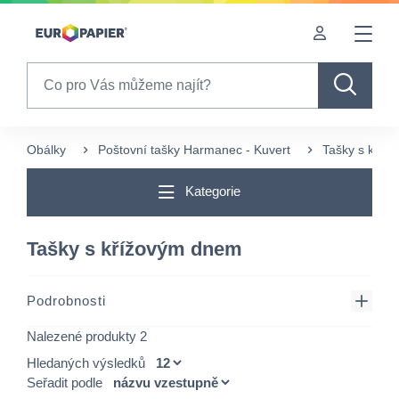
Table Of Content
sr.skip-to.main-content
sr.skip-to.table-of-contents
sr.skip-to.main-navigation
Search
Obálky
Poštovní tašky Harmanec - Kuvert
Tašky s kříž
Kategorie
Tašky s křížovým dnem
Podrobnosti
Nalezené produkty 2
Hledaných výsledků
Seřadit podle