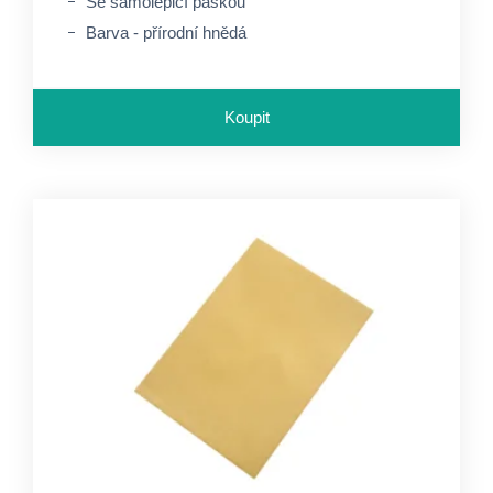
Se samolepicí páskou
Barva - přírodní hnědá
Koupit