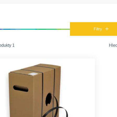
Filtry
odukty 1
Hle