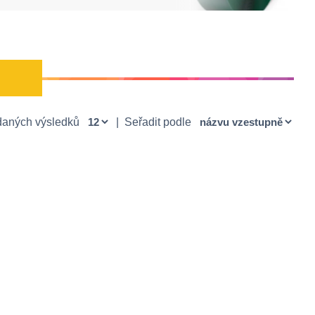
daných výsledků
|
Seřadit podle