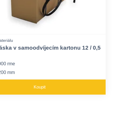
ateriálu
áska v samoodvíjecím kartonu 12 / 0,5
000 rme
 200 mm
125 kg
Koupit