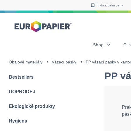
Table Of Content
sr.skip-to.main-content
sr.skip-to.table-of-contents
sr.skip-to.main-navigation
Individuálni ceny
Shop
O 
Obalové materiály
Vázací pásky
PP vázací pásky v karto
PP vá
Bestsellers
DOPRODEJ
Ekologické produkty
Prak
pásk
Hygiena