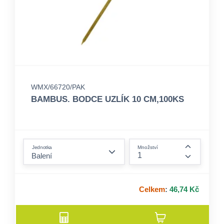
WMX/66720/PAK
BAMBUS. BODCE UZLÍK 10 CM,100KS
form.decrease-amount
Jednotka
Množství
form.incre
Celkem
:
46,74 Kč