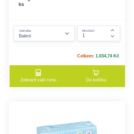
ks
form.decrease-amount
Jednotka
Množství
form.incre
Celkem
:
1.034,74 Kč
Zobrazit vaši cenu
Do košíku