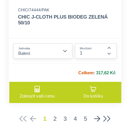
CHIC/74444/PAK
CHIC J-CLOTH PLUS BIODEG ZELENÁ
50/10
form.decrease-amount
Jednotka
Množství
form.incre
Celkem
:
317,62 Kč
Zobrazit vaši cenu
Do košíku
1
2
3
4
5