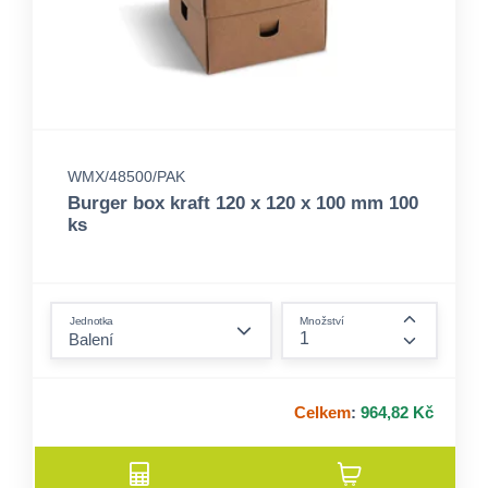
WMX/48500/PAK
Burger box kraft 120 x 120 x 100 mm 100
ks
form.decrease-amount
Jednotka
Množství
form.incre
Celkem
:
964,82 Kč