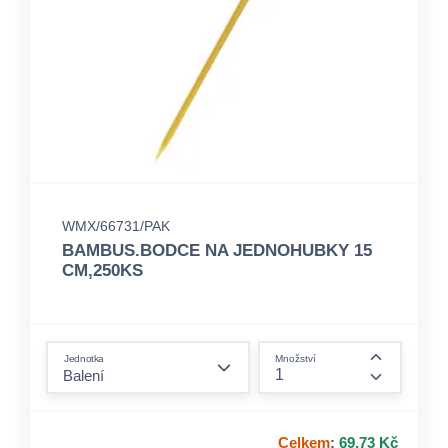
WMX/66731/PAK
BAMBUS.BODCE NA JEDNOHUBKY 15
CM,250KS
form.decrease-amount
Jednotka
Množství
form.incre
Celkem
:
69,73 Kč