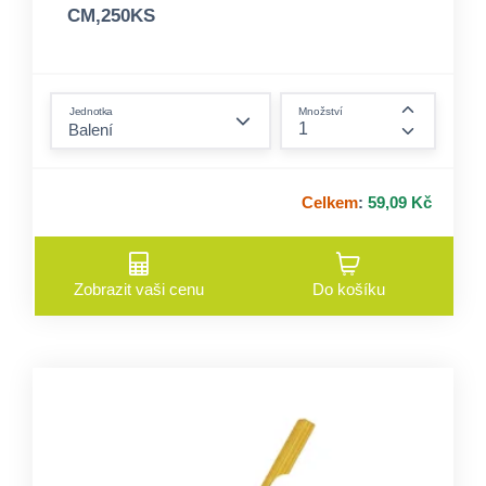
CM,250KS
form.decrease-amount
Jednotka
Množství
form.incre
Celkem
:
59,09 Kč
Zobrazit vaši cenu
Do košíku