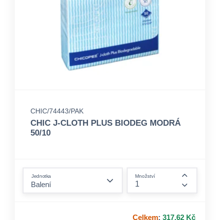
CHIC/74443/PAK
CHIC J-CLOTH PLUS BIODEG MODRÁ
50/10
form.decrease-amount
Jednotka
Množství
form.incre
Celkem
:
317,62 Kč