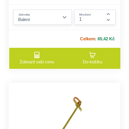
form.decrease-amount
Jednotka
Množství
form.incre
Celkem
:
65,42 Kč
Zobrazit vaši cenu
Do košíku