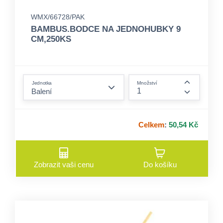
WMX/66728/PAK
BAMBUS.BODCE NA JEDNOHUBKY 9
CM,250KS
form.decrease-amount
Jednotka
Množství
form.incre
Celkem
:
50,54 Kč
Zobrazit vaši cenu
Do košíku