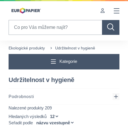
Table Of Content
sr.skip-to.main-content
sr.skip-to.table-of-contents
sr.skip-to.main-navigation
Search
Ekologické produkty
Udržitelnost v hygieně
Kategorie
Udržitelnost v hygieně
Podrobnosti
Nalezené produkty 209
Hledaných výsledků
Seřadit podle