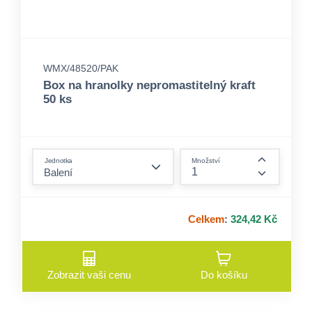
WMX/48520/PAK
Box na hranolky nepromastitelný kraft
50 ks
form.decrease-amount
Jednotka
Množství
form.incre
Celkem
:
324,42 Kč
Zobrazit vaši cenu
Do košíku