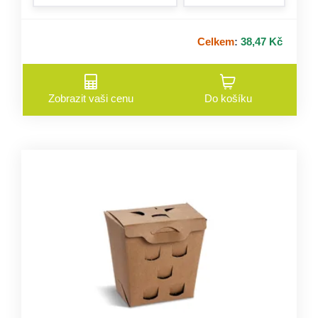
form.incre
Celkem
:
38,47 Kč
Zobrazit vaši cenu
Do košíku