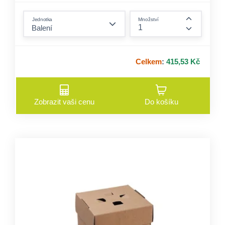
form.decrease-amount
Jednotka
Množství
form.incre
Celkem
:
415,53 Kč
Zobrazit vaši cenu
Do košíku