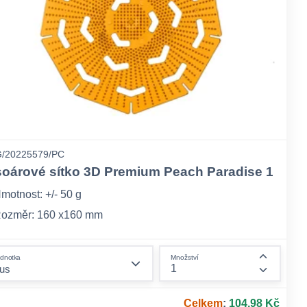
/20225579/PC
soárové sítko 3D Premium Peach Paradise 1
motnost: +/- 50 g
ozměr: 160 x160 mm
alení: jednotlivě, opatřeno EAN kódem, 60 ks v kartonu
form.decrease-amount
dnotka
Množství
ount
form.incr
Celkem
:
104,98 Kč