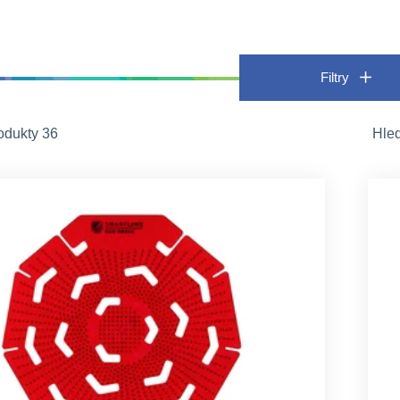
Filtry
odukty 36
Hle