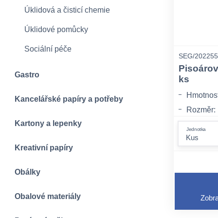
Úklidová a čisticí chemie
Úklidové pomůcky
Sociální péče
SEG/202255
Pisoárov
Gastro
ks
Hmotnost:
Kancelářské papíry a potřeby
Rozměr:
Kartony a lepenky
Balení: 
Jednotka
Kreativní papíry
Obálky
Obalové materiály
Zobra