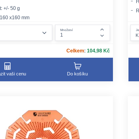
H
 +/- 50 g
R
 160 x160 mm
B
jednotlivě, opatřeno EAN kódem, 60 ks v kartonu
form.decrease-amount
Je
Množství
form.increase-am
Celkem
:
104,98 Kč
zit vaši cenu
Do košíku