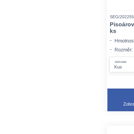
SEG/202255
Pisoárov
ks
Hmotnost:
Rozměr:
Balení: 
Jednotka
Zobra