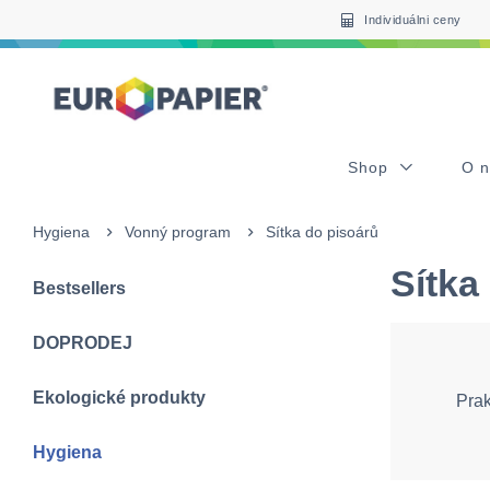
Table Of Content
sr.skip-to.main-content
sr.skip-to.table-of-contents
sr.skip-to.main-navigation
Individuálni ceny
Shop
O 
Hygiena
Vonný program
Sítka do pisoárů
Sítka
Bestsellers
DOPRODEJ
Ekologické produkty
Prak
Hygiena