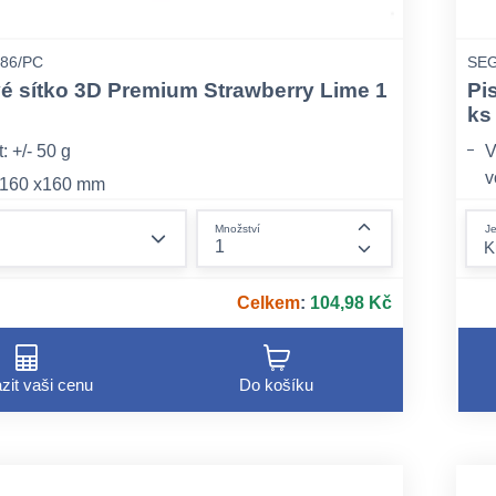
86/PC
SEG
é sítko 3D Premium Strawberry Lime 1
Pi
ks
 +/- 50 g
V
v
 160 x160 mm
P
jednotlivě, opatřeno EAN kódem, 60 ks v kartonu
form.decrease-amount
Je
Množství
T
form.increase-am
p
Celkem
:
104,98 Kč
zit vaši cenu
Do košíku