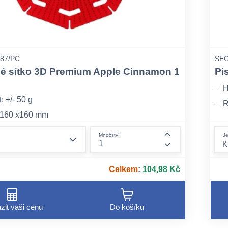
87/PC
SEG
é sítko 3D Premium Apple Cinnamon 1
Pi
H
 +/- 50 g
R
 160 x160 mm
B
jednotlivě, opatřeno EAN kódem, 60 ks v kartonu
form.decrease-amount
Je
Množství
form.increase-am
Celkem
:
104,98 Kč
zit vaši cenu
Do košíku