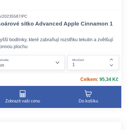
/20235587/PC
soárové sítko Advanced Apple Cinnamon 1
yšší bodlinky, které zabraňují rozstřiku tekutin a zvětšují
onnou plochu
erforace, která umožňuje průtok tekutin do odpadu
form.decrease-amount
dnotka
Množství
ext, který spolu s bodlinkami určuje směr umístění do
ount
form.incr
isoáru - textem a bodlinkami nahoru
Celkem
:
95,34 Kč
Zobrazit vaši cenu
Do košíku