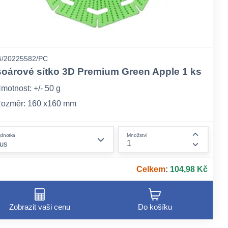
/20225582/PC
soárové sítko 3D Premium Green Apple 1 ks
motnost: +/- 50 g
ozměr: 160 x160 mm
alení: jednotlivě, opatřeno EAN kódem, 60 ks v kartonu
form.decrease-amount
dnotka
Množství
ount
form.incr
Celkem
:
104,98 Kč
Zobrazit vaši cenu
Do košíku