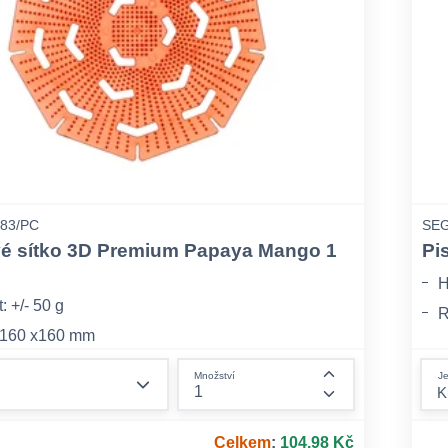
83/PC
SEG
vé sítko 3D Premium Papaya Mango 1
Pi
H
 +/- 50 g
R
 160 x160 mm
B
jednotlivě, opatřeno EAN kódem, 60 ks v kartonu
form.decrease-amount
Je
Množství
form.increase-am
Celkem
:
104,98 Kč