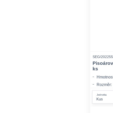
SEG/202255
Pisoáro
ks
Hmotnost:
Rozměr:
Balení: 
Jednotka