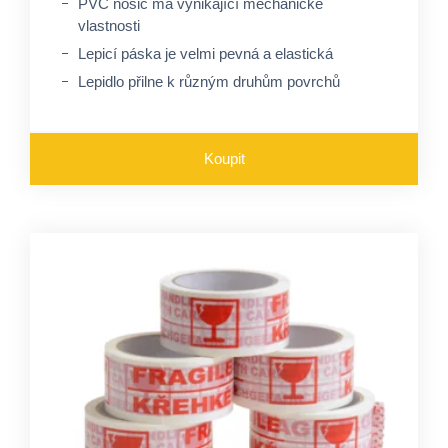
PVC nosič má vynikající mechanické
vlastnosti
Lepicí páska je velmi pevná a elastická
Lepidlo přilne k různým druhům povrchů
Koupit