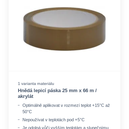
1 varianta materiálu
Hnědá lepicí páska 25 mm x 66 m /
akrylát
Optimálně aplikovat v rozmezí teplot +15°C až
50°C
Nepoužívat v teplotách pod +5°C
Je odolná vůči vyšším teplotám a slunečnímu