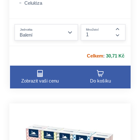
Celulóza
form.decrease-amount
Jednotka
Množství
form.incre
Celkem
:
30,71 Kč
Zobrazit vaši cenu
Do košíku