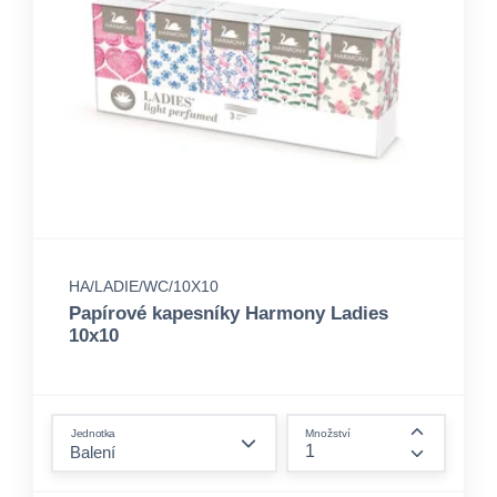
HA/LADIE/WC/10X10
Papírové kapesníky Harmony Ladies
10x10
form.decrease-amount
Jednotka
Množství
form.incre