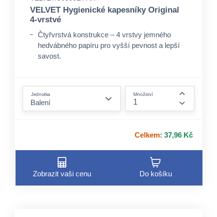
VELVET Hygienické kapesníky Original
4-vrstvé
Čtyřvrstvá konstrukce – 4 vrstvy jemného
hedvábného papíru pro vyšší pevnost a lepší
savost.
Výjimečná měkkost – materiál, který je šetrný
k pokožce, i při častém používání.
form.decrease-amount
Extra pevnost – vydrží i při větším tlaku nebo
Jednotka
Množství
když jsou vlhké, netrhá se snadno.
form.incre
Celkem
:
37,96 Kč
Zobrazit vaši cenu
Do košíku