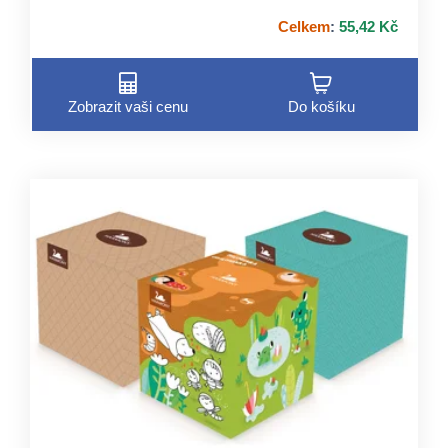
Celkem
:
55,42 Kč
Zobrazit vaši cenu
Do košíku