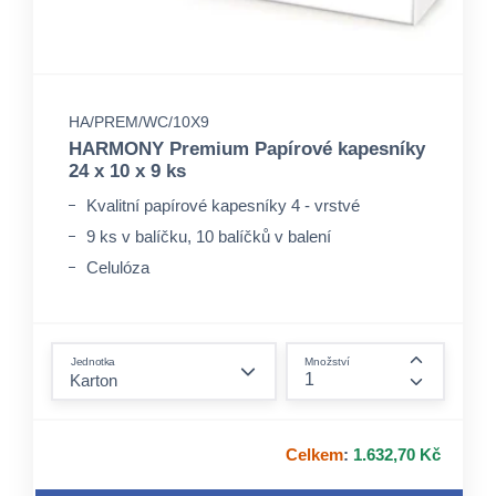
HA/PREM/WC/10X9
HARMONY Premium Papírové kapesníky
24 x 10 x 9 ks
Kvalitní papírové kapesníky 4 - vrstvé
9 ks v balíčku, 10 balíčků v balení
Celulóza
form.decrease-amount
Jednotka
Množství
form.incre
Celkem
:
1.632,70 Kč