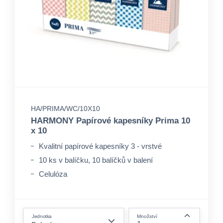
HA/PRIMA/WC/10X10
HARMONY Papírové kapesníky Prima 10
x 10
Kvalitní papírové kapesníky 3 - vrstvé
10 ks v balíčku, 10 balíčků v balení
Celulóza
form.decrease-amount
Jednotka
Množství