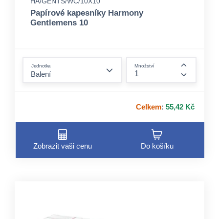
HA/GENTS/WC/10X10
Papírové kapesníky Harmony
Gentlemens 10
form.decrease-amount
Jednotka
Množství
form.incre
Celkem
:
55,42 Kč
Zobrazit vaši cenu
Do košíku