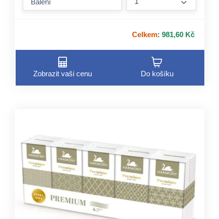
form.incre
Celkem
:
981,60 Kč
Zobrazit vaši cenu
Do košíku