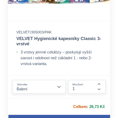
VELVET/305003/PAK
VELVET Hygienické kapesníky Classic 3-
vrstvé
3 vrstvy jemné celulózy – poskytují vyšší
savost i odolnost než základní 1 - nebo 2-
vrstvá varianta.
Vyrobeno ze 100 % celulózy – přírodní
materiál, který je měkký na dotek a šetrný k
form.decrease-amount
pokožce.
Jednotka
Množství
Vysoká savost – absorbují tekutiny efektivně,
form.incre
takže kapesníček „neproteče” při běžném
použití.
Celkem
:
26,73 Kč