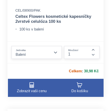
CEL/08900/PAK
Celtex Flowers kosmetické kapesníčky
2vrstvé celulóza 100 ks
100 ks v balení
form.decrease-amount
Jednotka
Množství
form.incre
Celkem
:
30,98 Kč
Zobrazit vaši cenu
Do košíku