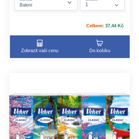
form.incre
Celkem
:
37,44 Kč
Zobrazit vaši cenu
Do košíku