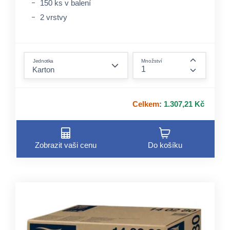
150 ks v balení
2 vrstvy
form.decrease-amount
Jednotka
Množství
form.incre
Celkem
:
1.307,21 Kč
Zobrazit vaši cenu
Do košíku