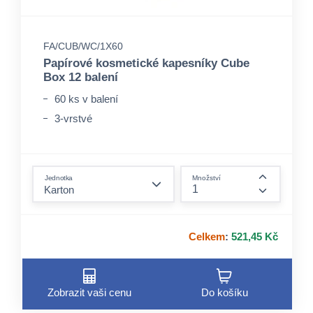
FA/CUB/WC/1X60
Papírové kosmetické kapesníky Cube
Box 12 balení
60 ks v balení
3-vrstvé
form.decrease-amount
Jednotka
Množství
form.incre
Celkem
:
521,45 Kč
Zobrazit vaši cenu
Do košíku