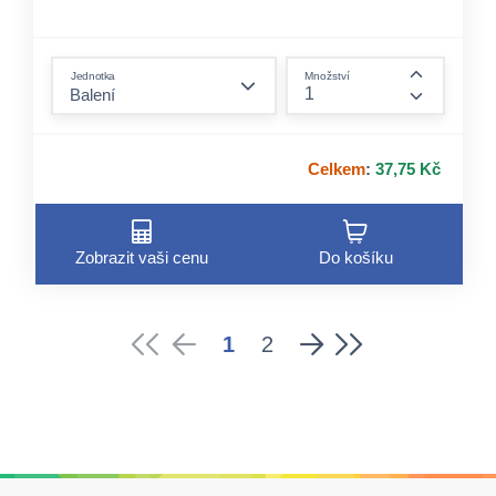
120 třívrstvých ubrousků v jednom balení –
dostatek zásoby pro delší dobu.
form.decrease-amount
Kvalitní tři vrstvy papíru – kombinuje savost,
Jednotka
Množství
jemnost a pevnost pro příjemné použití.
form.incre
Celkem
:
37,75 Kč
Zobrazit vaši cenu
Do košíku
1
2