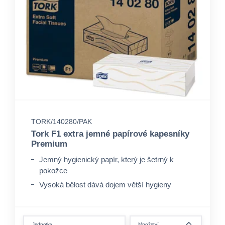
TORK/140280/PAK
Tork F1 extra jemné papírové kapesníky
Premium
Jemný hygienický papír, který je šetrný k
pokožce
Vysoká bělost dává dojem větší hygieny
Silný a absorpční pro mimořádný komfort
form.decrease-amount
Jednotka
Množství