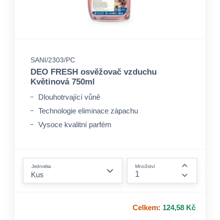
SANI/2303/PC
DEO FRESH osvěžovač vzduchu
Květinová 750ml
Dlouhotrvající vůně
Technologie eliminace zápachu
Vysoce kvalitní parfém
form.decrease-amount
Jednotka
Množství
form.incre
Celkem
:
124,58 Kč