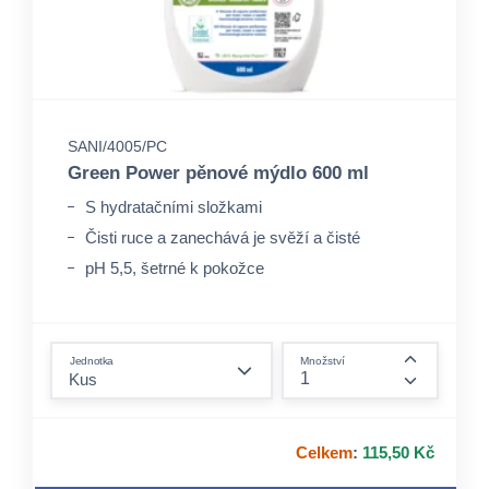
SANI/4005/PC
Green Power pěnové mýdlo 600 ml
S hydratačními složkami
Čisti ruce a zanechává je svěží a čisté
pH 5,5, šetrné k pokožce
form.decrease-amount
Jednotka
Množství
form.incre
Celkem
:
115,50 Kč