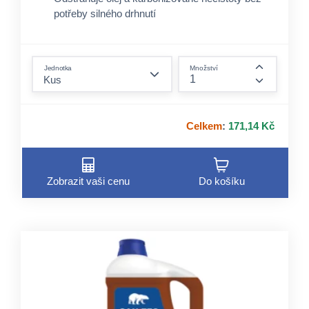
potřeby silného drhnutí
Kompatibilní s HACCP plány pro gastro
provozy
form.decrease-amount
Jednotka
Množství
form.incre
Celkem
:
171,14 Kč
Zobrazit vaši cenu
Do košíku