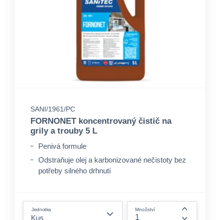
SANI/1961/PC
FORNONET koncentrovaný čistič na
grily a trouby 5 L
Penivá formule
Odstraňuje olej a karbonizované nečistoty bez
potřeby silného drhnutí
Kompatibilní s HACCP plány pro gastro
provozy
form.decrease-amount
Jednotka
Množství