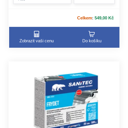
form.incre
Celkem
:
549,00 Kč
Zobrazit vaši cenu
Do košíku