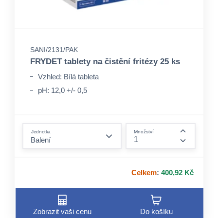
SANI/2131/PAK
FRYDET tablety na čistění fritézy 25 ks
Vzhled: Bílá tableta
pH: 12,0 +/- 0,5
form.decrease-amount
Jednotka
Množství
form.incre
Celkem
:
400,92 Kč
Zobrazit vaši cenu
Do košíku