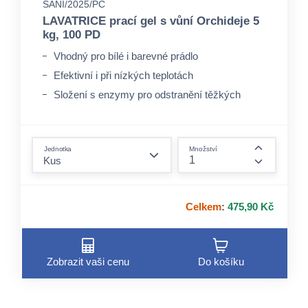
SANI/2025/PC
LAVATRICE prací gel s vůní Orchideje 5
kg, 100 PD
Vhodný pro bílé i barevné prádlo
Efektivní i při nízkých teplotách
Složení s enzymy pro odstranění těžkých
skvrn
form.decrease-amount
Jednotka
Množství
form.incre
Celkem
:
475,90 Kč
Zobrazit vaši cenu
Do košíku