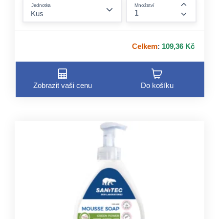
form.decrease-amount
konvenčními chemickými čističi
Jednotka
Množství
form.incre
Celkem
:
109,36 Kč
Zobrazit vaši cenu
Do košíku