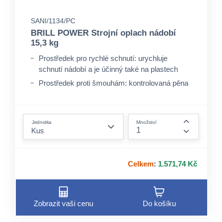
SANI/1134/PC
BRILL POWER Strojní oplach nádobí
15,3 kg
Prostředek pro rychlé schnutí: urychluje
schnutí nádobí a je účinný také na plastech
Prostředek proti šmouhám: kontrolovaná pěna
s vysokou omyvatelností pro lesklé nádobí bez
šmouh a skvrn z vody
form.decrease-amount
Prostředek na ochranu skla: neutralizuje žíravé
Jednotka
Množství
zbytky, které poškozují sklo
form.incre
Celkem
:
1.571,74 Kč
Zobrazit vaši cenu
Do košíku