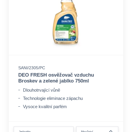
SANI/2305/PC
DEO FRESH osvěžovač vzduchu
Broskev a zelené jablko 750ml
Dlouhotrvající vůně
Technologie eliminace zápachu
Vysoce kvalitní parfém
form.decrease-amount
Jednotka
Množství