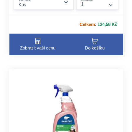
form.incre
Celkem
:
124,58 Kč
Zobrazit vaši cenu
Do košíku