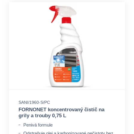
SANI/1960-S/PC
FORNONET koncentrovaný čistič na
grily a trouby 0,75 L
Penivá formule
Odstraňuje olej a karbonizované nečistoty bez