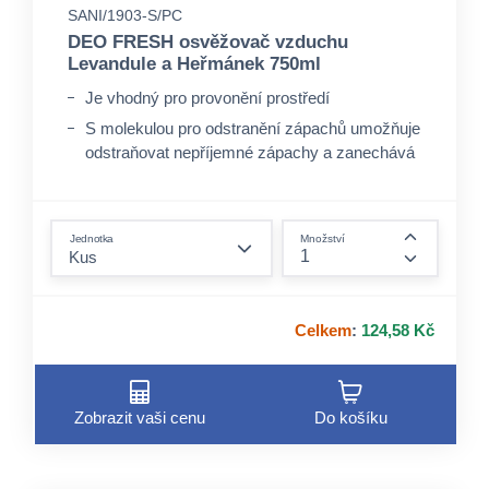
SANI/1903-S/PC
DEO FRESH osvěžovač vzduchu
Levandule a Heřmánek 750ml
Je vhodný pro provonění prostředí
S molekulou pro odstranění zápachů umožňuje
odstraňovat nepříjemné zápachy a zanechává
přetrvávající vůni
Je vhodný také pro koše, mokety a koberce
form.decrease-amount
Jednotka
Množství
form.incre
Celkem
:
124,58 Kč
Zobrazit vaši cenu
Do košíku