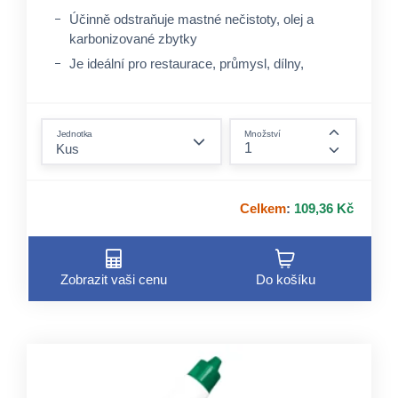
Účinně odstraňuje mastné nečistoty, olej a
karbonizované zbytky
Je ideální pro restaurace, průmysl, dílny,
kanceláře, sklady, nemocnice
Přípravek certifikován EU Ecolabel, s nízkým
form.decrease-amount
dopadem na životní prostředí
Jednotka
Množství
form.incre
Celkem
:
109,36 Kč
Zobrazit vaši cenu
Do košíku