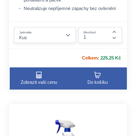
Neutralizuje nepříjemné zápachy bez ovlivnění
vůně připravované kávy
Vhodný pro gastro provozy
form.decrease-amount
Jednotka
Množství
form.incre
Celkem
:
225,25 Kč
Zobrazit vaši cenu
Do košíku