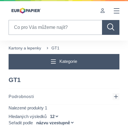
Table Of Content
sr.skip-to.main-content
sr.skip-to.table-of-contents
sr.skip-to.main-navigation
Search
Kartony a lepenky
GT1
Kategorie
GT1
Podrobnosti
Nalezené produkty 1
Hledaných výsledků
Seřadit podle