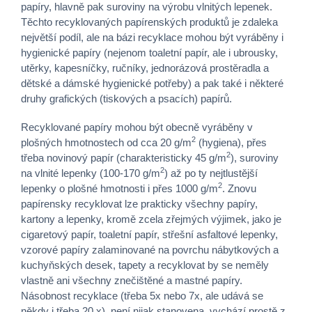
papíry, hlavně pak suroviny na výrobu vlnitých lepenek.
Těchto recyklovaných papírenských produktů je zdaleka
největší podíl, ale na bázi recyklace mohou být vyráběny i
hygienické papíry (nejenom toaletní papír, ale i ubrousky,
utěrky, kapesníčky, ručníky, jednorázová prostěradla a
dětské a dámské hygienické potřeby) a pak také i některé
druhy grafických (tiskových a psacích) papírů.
Recyklované papíry mohou být obecně vyráběny v
2
plošných hmotnostech od cca 20 g/m
(hygiena), přes
2
třeba novinový papír (charakteristicky 45 g/m
), suroviny
2
na vlnité lepenky (100-170 g/m
) až po ty nejtlustější
2
lepenky o plošné hmotnosti i přes 1000 g/m
. Znovu
papírensky recyklovat lze prakticky všechny papíry,
kartony a lepenky, kromě zcela zřejmých výjimek, jako je
cigaretový papír, toaletní papír, střešní asfaltové lepenky,
vzorové papíry zalaminované na povrchu nábytkových a
kuchyňských desek, tapety a recyklovat by se neměly
vlastně ani všechny znečištěné a mastné papíry.
Násobnost recyklace (třeba 5x nebo 7x, ale udává se
někdy i třeba 20 x), není nijak stanovena, vychází prostě z