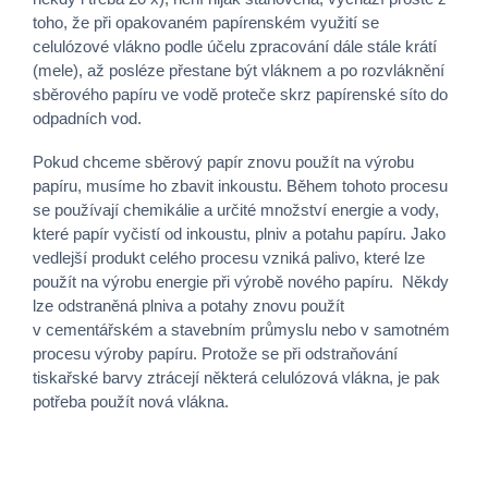
toho, že při opakovaném papírenském využití se
celulózové vlákno podle účelu zpracování dále stále krátí
(mele), až posléze přestane být vláknem a po rozvláknění
sběrového papíru ve vodě proteče skrz papírenské síto do
odpadních vod.
Pokud chceme sběrový papír znovu použít na výrobu
papíru, musíme ho zbavit inkoustu. Během tohoto procesu
se používají chemikálie a určité množství energie a vody,
které papír vyčistí od inkoustu, plniv a potahu papíru. Jako
vedlejší produkt celého procesu vzniká palivo, které lze
použít na výrobu energie při výrobě nového papíru. Někdy
lze odstraněná plniva a potahy znovu použít
v cementářském a stavebním průmyslu nebo v samotném
procesu výroby papíru. Protože se při odstraňování
tiskařské barvy ztrácejí některá celulózová vlákna, je pak
potřeba použít nová vlákna.