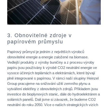
3. Obnovitelné zdroje v
papírovém průmyslu
Papírový průmysl je jedním z největších výrobců
obnovitelné energie a energie založené na biomase.
Vedlejší produkty z výroby buničiny a z procesu výroby
papíru jsou používány k výrobě CO2 neutrální energie ve
vysoce účinných teplárnách a elektrárnách, které bývají
plně integrované s papírnou. V rámci naší skupiny Heinzel
Group pracujeme na snižování užití zemního plynu a
vytváření elektřiny z obnovitelných zdrojů. Příkladem jsou
investice do bioplynových stanic, dále do hydroelektráren a
solárních panelů. Dali jsme si závazek, že budeme CO2
neutrální do roku 2050. Více o našich strategických vizích