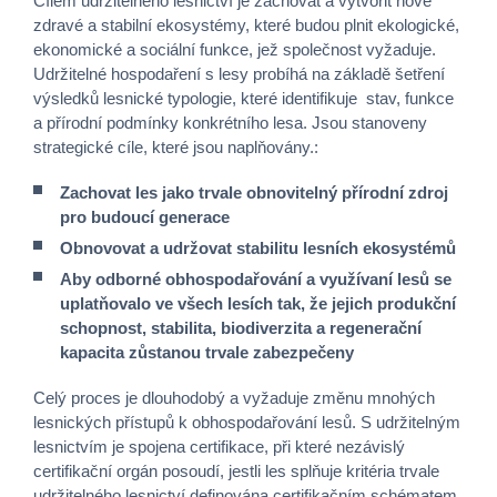
Cílem udržitelného lesnictví je zachovat a vytvořit nové
zdravé a stabilní ekosystémy, které budou plnit ekologické,
ekonomické a sociální funkce, jež společnost vyžaduje.
Udržitelné hospodaření s lesy probíhá na základě šetření
výsledků lesnické typologie, které identifikuje stav, funkce
a přírodní podmínky konkrétního lesa. Jsou stanoveny
strategické cíle, které jsou naplňovány.:
Zachovat les jako trvale obnovitelný přírodní zdroj
pro budoucí generace
Obnovovat a udržovat stabilitu lesních ekosystémů
Aby odborné obhospodařování a využívaní lesů se
uplatňovalo ve všech lesích tak, že jejich produkční
schopnost, stabilita, biodiverzita a regenerační
kapacita zůstanou trvale zabezpečeny
Celý proces je dlouhodobý a vyžaduje změnu mnohých
lesnických přístupů k obhospodařování lesů. S udržitelným
lesnictvím je spojena certifikace, při které nezávislý
certifikační orgán posoudí, jestli les splňuje kritéria trvale
udržitelného lesnictví definována certifikačním schématem.