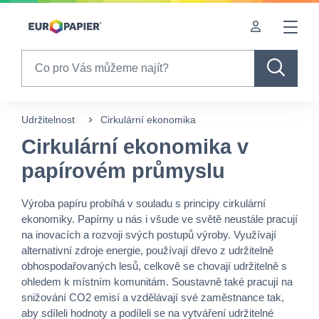
Table Of Content
Cirkulární ekonomika v papírovém průmyslu
sr.skip-to.main-content
sr.skip-to.table-of-contents
sr.skip-to.main-navigation
Search
Udržitelnost
Cirkulární ekonomika
Cirkulární ekonomika v
papírovém průmyslu
Výroba papíru probíhá v souladu s principy cirkulární
ekonomiky. Papírny u nás i všude ve světě neustále pracují
na inovacích a rozvoji svých postupů výroby. Využívají
alternativní zdroje energie, používají dřevo z udržitelně
obhospodařovaných lesů, celkově se chovají udržitelně s
ohledem k místním komunitám. Soustavně také pracují na
snižování CO2 emisí a vzdělávají své zaměstnance tak,
aby sdíleli hodnoty a podíleli se na vytváření udržitelné