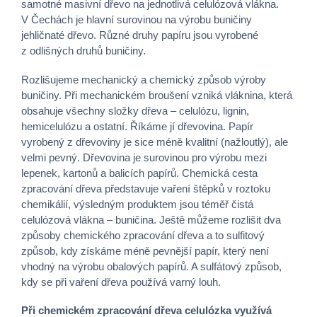
samotné masivní dřevo na jednotlivá celulózová vlákna.
V Čechách je hlavní surovinou na výrobu buničiny
jehličnaté dřevo. Různé druhy papíru jsou vyrobené
z odlišných druhů buničiny.
Rozlišujeme mechanický a chemický způsob výroby
buničiny. Při mechanickém broušení vzniká vláknina, která
obsahuje všechny složky dřeva – celulózu, lignin,
hemicelulózu a ostatní. Říkáme jí dřevovina. Papír
vyrobený z dřevoviny je sice méně kvalitní (nažloutlý), ale
velmi pevný. Dřevovina je surovinou pro výrobu mezi
lepenek, kartonů a balicích papírů. Chemická cesta
zpracování dřeva představuje vaření štěpků v roztoku
chemikálií, výsledným produktem jsou téměř čistá
celulózová vlákna – buničina. Ještě můžeme rozlišit dva
způsoby chemického zpracování dřeva a to sulfitový
způsob, kdy získáme méně pevnější papír, který není
vhodný na výrobu obalových papírů. A sulfátový způsob,
kdy se při vaření dřeva používá varný louh.
Při chemickém zpracování dřeva celulózka využívá