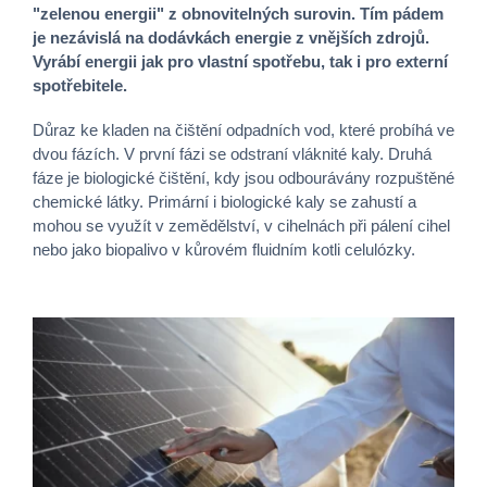
"zelenou energii" z obnovitelných surovin. Tím pádem
je nezávislá na dodávkách energie z vnějších zdrojů.
Vyrábí energii jak pro vlastní spotřebu, tak i pro externí
spotřebitele.
Důraz ke kladen na čištění odpadních vod, které probíhá ve
dvou fázích. V první fázi se odstraní vláknité kaly. Druhá
fáze je biologické čištění, kdy jsou odbourávány rozpuštěné
chemické látky. Primární i biologické kaly se zahustí a
mohou se využít v zemědělství, v cihelnách při pálení cihel
nebo jako biopalivo v kůrovém fluidním kotli celulózky.