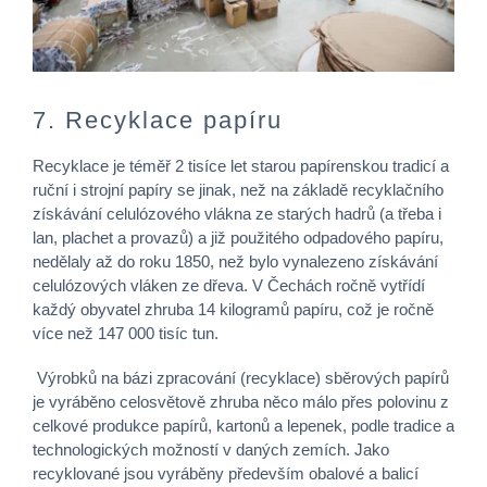
7. Recyklace papíru
Recyklace je téměř 2 tisíce let starou papírenskou tradicí a
ruční i strojní papíry se jinak, než na základě recyklačního
získávání celulózového vlákna ze starých hadrů (a třeba i
lan, plachet a provazů) a již použitého odpadového papíru,
nedělaly až do roku 1850, než bylo vynalezeno získávání
celulózových vláken ze dřeva. V Čechách ročně vytřídí
každý obyvatel zhruba 14 kilogramů papíru, což je ročně
více než 147 000 tisíc tun.
Výrobků na bázi zpracování (recyklace) sběrových papírů
je vyráběno celosvětově zhruba něco málo přes polovinu z
celkové produkce papírů, kartonů a lepenek, podle tradice a
technologických možností v daných zemích. Jako
recyklované jsou vyráběny především obalové a balicí