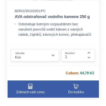
BDRG/30102001/PC
AVA odstraňovač vodního kamene 250 g
Odstraňuje šetrným rozpouštěním bez
narušení povrchů vodní kámen z varných
nádob, čajníků, kávových konvic, překapávačů
a praček.
Přípravek je netoxický.
form.decrease-amount
Jednotka
Množství
form.incre
Celkem
:
64,79 Kč
Zobrazit vaši cenu
Do košíku