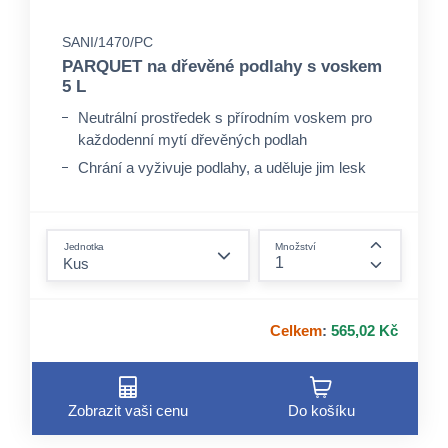
SANI/1470/PC
PARQUET na dřevěné podlahy s voskem
5 L
Neutrální prostředek s přírodním voskem pro
každodenní mytí dřevěných podlah
Chrání a vyživuje podlahy, a uděluje jim lesk
Zanechává příjemnou vůni v prostředí
form.decrease-amount
Jednotka
Množství
form.incre
Celkem
:
565,02 Kč
Zobrazit vaši cenu
Do košíku