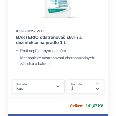
ICH/BK035-S/PC
BAKTERIO odstraňovač skvrn a
dezinfekce na prádlo 1 L
Proti nepříjemným pachům
Mechanické odstraňování choroboplodných
zárodků a bakterií
S kyslíkovým odstraňovačem skvrn
form.decrease-amount
Jednotka
Množství
form.incre
Celkem
:
141,67 Kč