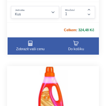
form.decrease-amount
Jednotka
Množství
form.incre
Celkem
:
324,48 Kč
Zobrazit vaši cenu
Do košíku