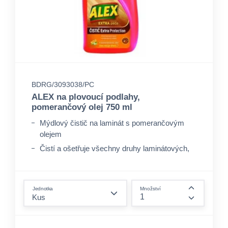
BDRG/3093038/PC
ALEX na plovoucí podlahy,
pomerančový olej 750 ml
Mýdlový čistič na laminát s pomerančovým
olejem
Čistí a ošetřuje všechny druhy laminátových,
korkových i dřevěných podlah.
form.decrease-amount
Jednotka
Množství
form.incre