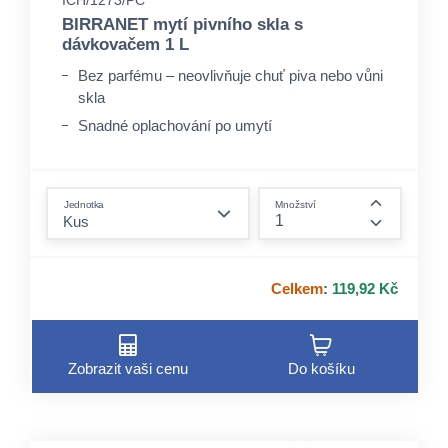
ICH/1273/PC
BIRRANET mytí pivního skla s
dávkovačem 1 L
Bez parfému – neovlivňuje chuť piva nebo vůni
skla
Snadné oplachování po umytí
Dávkovač s pumpičkou – jednoduché
odměření přípravku
form.decrease-amount
Jednotka
Množství
form.incre
Celkem
:
119,92 Kč
Zobrazit vaši cenu
Do košíku