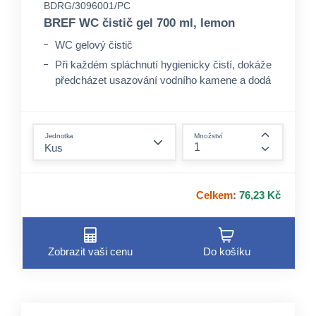
BDRG/3096001/PC
BREF WC čistič gel 700 ml, lemon
WC gelový čistič
Při každém spláchnutí hygienicky čistí, dokáže
předcházet usazování vodního kamene a dodá
toaletě intenzivní dlouhotrvající vůni.
form.decrease-amount
Jednotka
Množství
form.incre
Celkem
:
76,23 Kč
Zobrazit vaši cenu
Do košíku