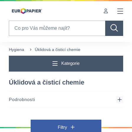
Table Of Content
sr.skip-to.main-content
sr.skip-to.table-of-contents
sr.skip-to.main-navigation
Search
Hygiena
Úklidová a čisticí chemie
Kategorie
Úklidová a čisticí chemie
Podrobnosti
Filtry