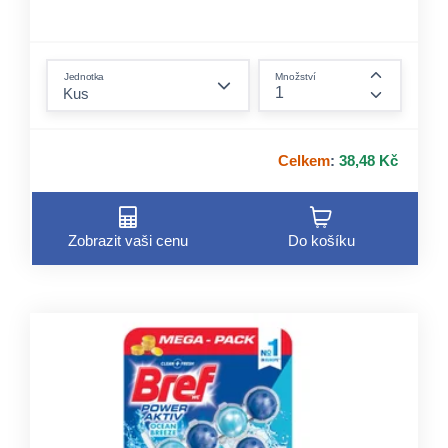
form.decrease-amount
Jednotka
Množství
form.incre
Celkem
:
38,48 Kč
Zobrazit vaši cenu
Do košíku