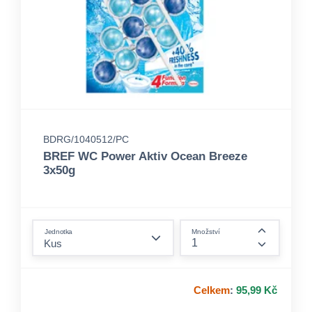
BDRG/1040512/PC
BREF WC Power Aktiv Ocean Breeze
3x50g
form.decrease-amount
Jednotka
Množství
form.incre
Celkem
:
95,99 Kč