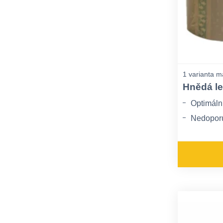
1 varianta m
Hnědá le
Optimáln
Nedoporu
Tato lepi
sluneční