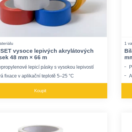
ateriálu
1 va
SET vysoce lepivých akrylátových
Bi
ásek 48 mm × 66 m
mm
ypropylenové lepicí pásky s vysokou lepivostí
P
á fixace v aplikační teplotě 5–25 °C
A
áta lepivosti při teplotách pod 5 °C
M
Koupit