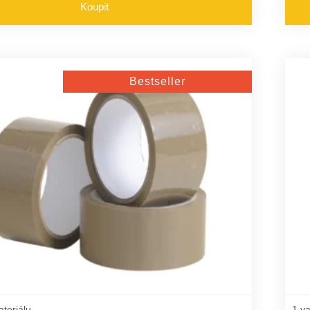
Koupit
Bestseller
ateriálu
1 va