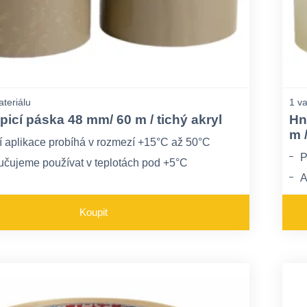
ateriálu
1 va
picí páska 48 mm/ 60 m / tichý akryl
Hn
m /
í aplikace probíhá v rozmezí +15°C až 50°C
P
čujeme používat v teplotách pod +5°C
A
cí páska je odolná vůči vyšším teplotám a
M
mu záření
Koupit