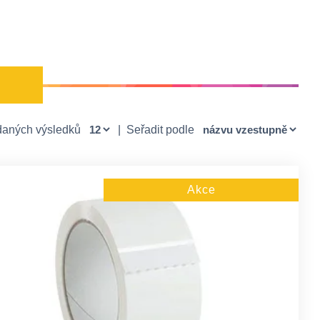
daných výsledků
|
Seřadit podle
Akce