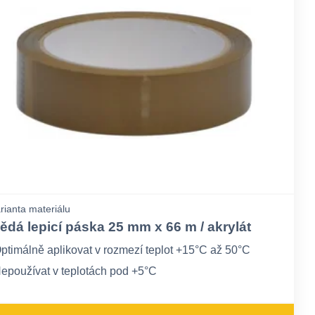
rianta materiálu
ědá lepicí páska 25 mm x 66 m / akrylát
ptimálně aplikovat v rozmezí teplot +15°C až 50°C
epoužívat v teplotách pod +5°C
e odolná vůči vyšším teplotám a slunečnímu záření