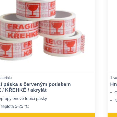
ateriálu
1 va
icí páska s červeným potiskem
Hn
/ KŘEHKÉ / akrylát
O
ypropylenové lepicí pásky
N
 teplota 5-25 °C
J
ácet lepivost pod 5°C