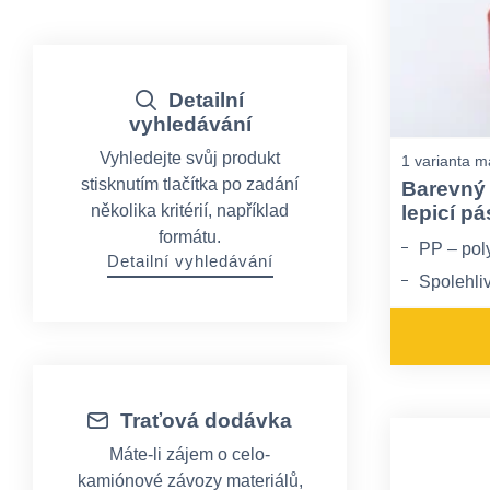
Detailní
vyhledávání
Vyhledejte svůj produkt
1 varianta m
stisknutím tlačítka po zadání
Barevný 
lepicí p
několika kritérií, například
formátu.
PP – pol
Detailní vyhledávání
Spolehliv
Možná ztr
Traťová dodávka
Máte-li zájem o celo-
kamiónové závozy materiálů,