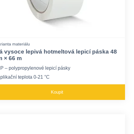
rianta materiálu
lá vysoce lepivá hotmeltová lepicí páska 48
 × 66 m
P – polypropylenové lepicí pásky
plikační teplota 0-21 °C
ůže ztrácet lepivost pod 0°C
Koupit