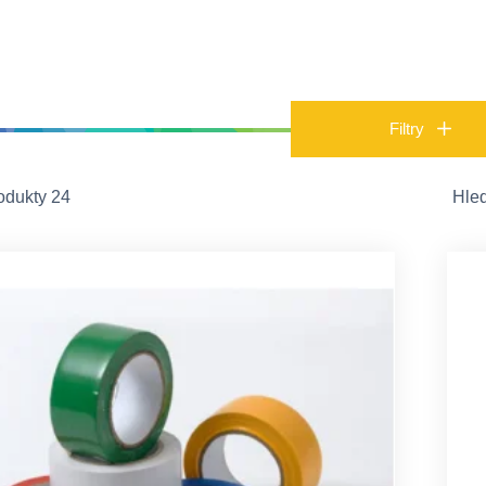
Filtry
odukty 24
Hle