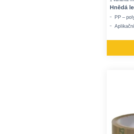
Hnědá le
PP – pol
Aplikační
Může ztr