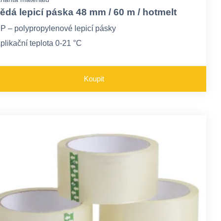
ědá lepicí páska 48 mm / 60 m / hotmelt
P – polypropylenové lepicí pásky
plikační teplota 0-21 °C
ůže ztrácet lepivost pod 0°C
Koupit