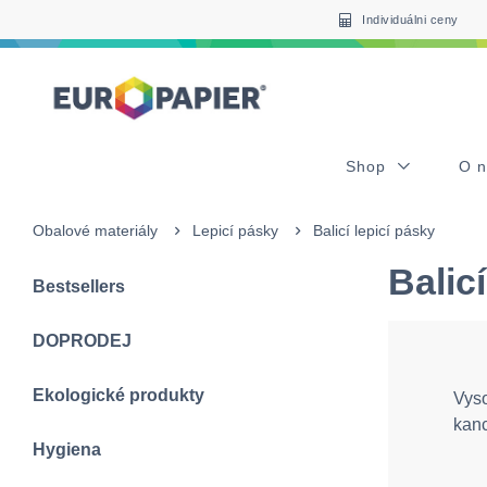
Table Of Content
sr.skip-to.main-content
sr.skip-to.table-of-contents
sr.skip-to.main-navigation
Individuálni ceny
Shop
O 
Obalové materiály
Lepicí pásky
Balicí lepicí pásky
Balic
Bestsellers
DOPRODEJ
Ekologické produkty
Vyso
kanc
Hygiena