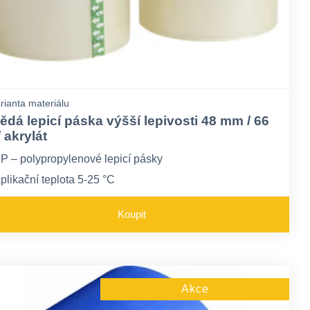
rianta materiálu
ědá lepicí páska výšší lepivosti 48 mm / 66
 akrylát
P – polypropylenové lepicí pásky
plikační teplota 5-25 °C
ůže ztrácet lepivost pod 5°C
Koupit
Akce