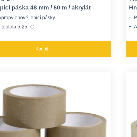
picí páska 48 mm / 60 m / akrylát
Hn
ypropylenové lepicí pásky
P
 teplota 5-25 °C
A
ácet lepivost pod 5°C
M
Koupit