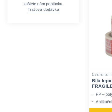
zašlete nám poptávku.
Traťová dodávka
1 varianta m
Bílá lep
FRAGILE 
PP – pol
Aplikační
Může ztr