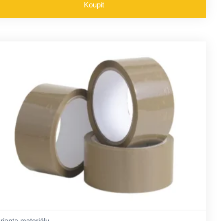
Koupit
rianta materiálu