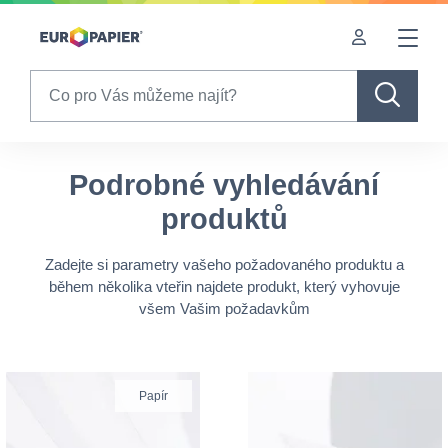
Table Of Content
Podrobné vyhledávání produktů
sr.skip-to.main-content
sr.skip-to.table-of-contents
sr.skip-to.main-navigation
Search
Podrobné vyhledávání
produktů
Zadejte si parametry vašeho požadovaného produktu a
během několika vteřin najdete produkt, který vyhovuje
všem Vašim požadavkům
Papír