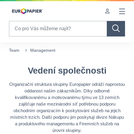
Table Of Content
Vedení společnosti
sr.skip-to.main-content
sr.skip-to.table-of-contents
sr.skip-to.main-navigation
Search
Team
Management
Vedení společnosti
Organizační struktura skupiny Europapier odráží naprostou
oddanost našim zákazníkům. Díky odborně
kvalifikovanému a motivovanému týmu ve 13 zemích
zajišťuje naše mezinárodní síť potřebnou podporu
obchodním organizacím k poskytování služeb na jejich
místních trzích. Další podporu jim poskytují divize Nákupu
a produktového managementu a Firemních služeb na
úrovni skupiny.