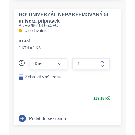
GO! UNIVERZÁL NEPARFEMOVANÝ 5l
univerz. přípravek
ADRG/80101660/PC
U dodavatele
Balení
1 KTN = 1 KS
form.decrease-amount
form.increase-a
Zobrazit vaši cenu
118,15 Kč
Přidat do seznamu