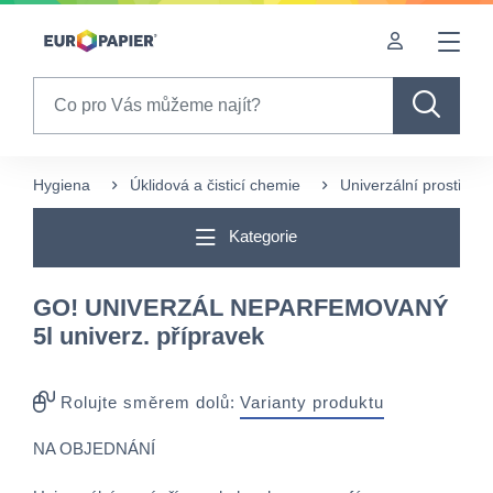
Table Of Content
sr.skip-to.main-content
sr.skip-to.table-of-contents
sr.skip-to.main-navigation
Search
Hygiena
Úklidová a čisticí chemie
Univerzální prostředk
Kategorie
GO! UNIVERZÁL NEPARFEMOVANÝ
5l univerz. přípravek
Rolujte směrem dolů:
Varianty produktu
NA OBJEDNÁNÍ