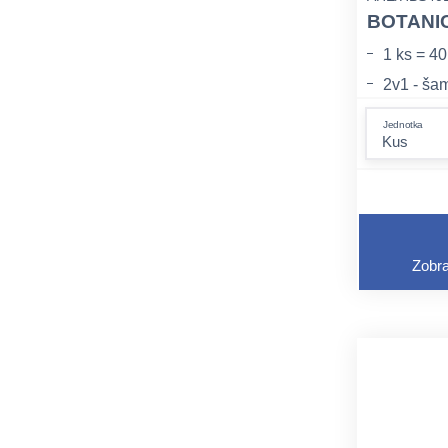
BOTANIC
1 ks = 40
2v1 - ša
příjemná
Jednotka
Zobra