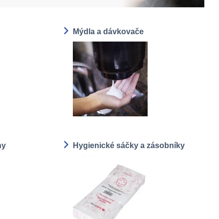
Mýdla a dávkovače
ny
Hygienické sáčky a zásobníky