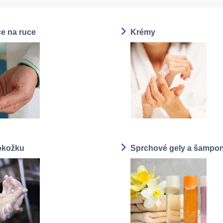
e na ruce
Krémy
okožku
Sprchové gely a šampo