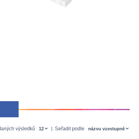
daných výsledků
|
Seřadit podle