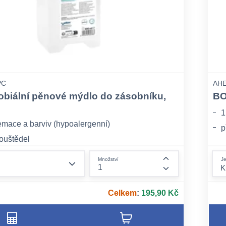
PC
AHE
obiální pěnové mýdlo do zásobníku,
BO
1
emace a barviv (hypoalergenní)
p
ouštědel
š
o o změkčovadla (dodává pokožce příjemný
form.decrease-amount
Je
Množství
žesti a hydratace)
form.increase-am
Celkem
:
195,90 Kč