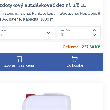
zdotykový aut.dávkovač dezinf. b/č 1L
místění: na stěnu. Funkce: kapalina/gel/pěna. Napájení: 8
s AA baterie. Kapacita: 1000 ml
form.decrease-amount
dnotka
Množství
ount
form.incr
Celkem
:
1.237,60 Kč
Zobrazit vaši cenu
Do košíku