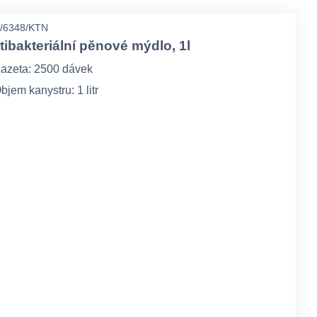
/6348/KTN
tibakteriální pěnové mýdlo, 1l
azeta: 2500 dávek
bjem kanystru: 1 litr
ntibakteriální