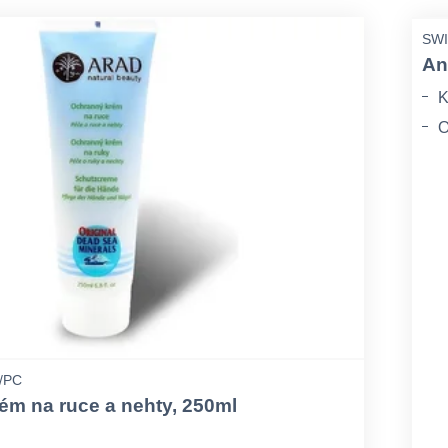
SWI
An
K
O
A
/PC
m na ruce a nehty, 250ml