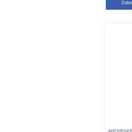
Zobra
AHE/HBS40