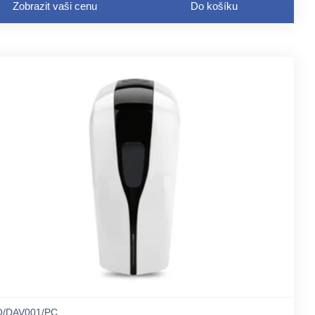
Zobrazit vaši cenu
Do košíku
/DAV001/PC