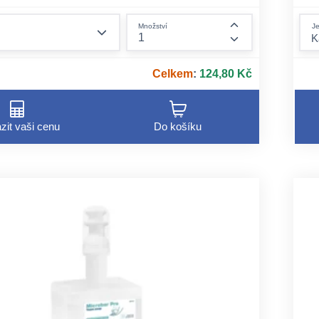
form.decrease-amount
Je
Množství
form.increase-am
Celkem
:
124,80 Kč
zit vaši cenu
Do košíku