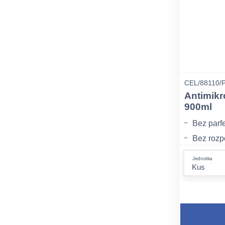
CEL/88110/
Antimikr
900ml
Bez parf
Bez rozp
Obohacen
Jednotka
pocit svě