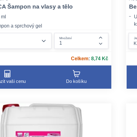
A Šampon na vlasy a tělo
Be
 ml
U
k
mpon a sprchový gel
, svěží vůně s ovocně-květinovým charakterem
form.decrease-amount
Je
Množství
form.increase-am
Celkem
:
8,74 Kč
zit vaši cenu
Do košíku