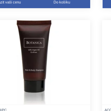
zit vaši cenu
Do košíku
B/PC
ACO