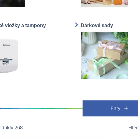
ké vložky a tampony
Dárkové sady
Filtry
odukty 268
Hle