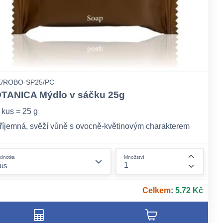
/ROBO-SP25/PC
TANICA Mýdlo v sáčku 25g
 kus = 25 g
říjemná, svěží vůně s ovocně-květinovým charakterem
etrné složení bez parabenů a silikonů
form.decrease-amount
dnotka
Množství
ount
form.incr
Celkem
:
5,72 Kč