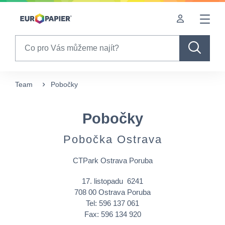
Table Of Content
Pobočky
sr.skip-to.main-content
sr.skip-to.table-of-contents
sr.skip-to.main-navigation
Search
Team
Pobočky
Pobočky
Pobočka Ostrava
CTPark Ostrava Poruba
17. listopadu 6241
708 00 Ostrava Poruba
Tel: 596 137 061
Fax: 596 134 920