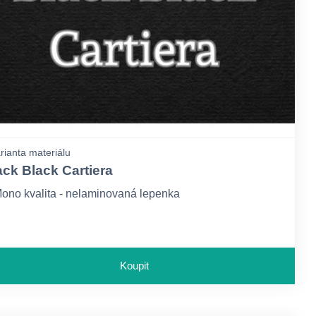
rianta materiálu
ack Black Cartiera
ono kvalita - nelaminovaná lepenka
Koupit