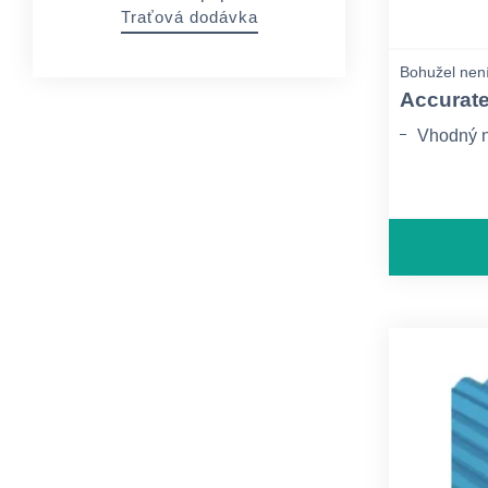
Traťová dodávka
Bohužel není
Accurat
Vhodný na