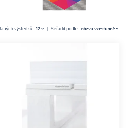
daných výsledků
|
Seřadit podle