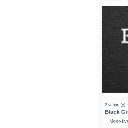
2 variant(y) 
Black Gr
Mono kva