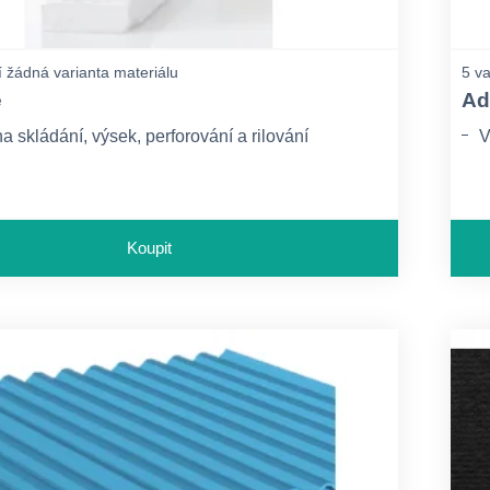
 žádná varianta materiálu
5 va
e
Ad
 skládání, výsek, perforování a rilování
V
Koupit