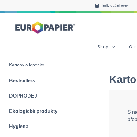
Table Of Content
sr.skip-to.main-content
sr.skip-to.table-of-contents
sr.skip-to.main-navigation
Individuálni ceny
Shop
O 
Kartony a lepenky
Karto
Bestsellers
DOPRODEJ
Ekologické produkty
S na
přep
Hygiena