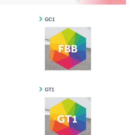
GC1
GT1