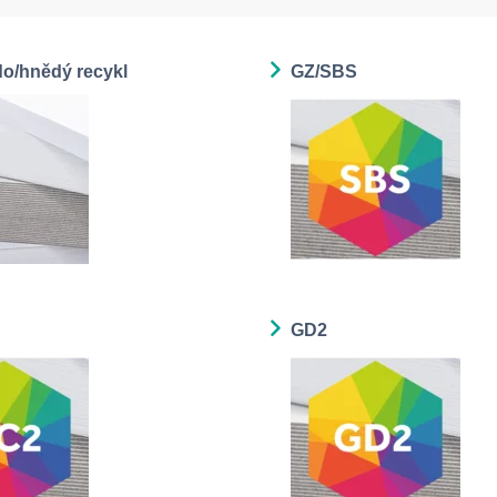
do/hnědý recykl
GZ/SBS
GD2