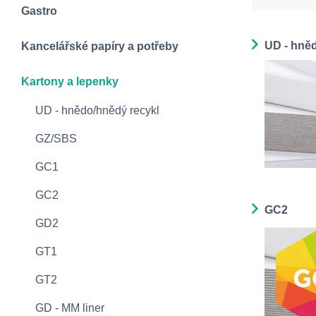
Gastro
UD - hně
Kancelářské papíry a potřeby
Kartony a lepenky
UD - hnědo/hnědý recykl
GZ/SBS
GC1
GC2
GC2
GD2
GT1
GT2
GD - MM liner