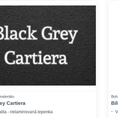
materiálu
Bohu
ey Cartiera
Bíl
lita - nelaminovaná lepenka
V