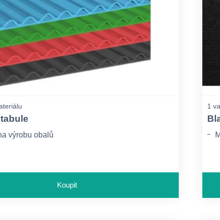
ateriálu
1 va
tabule
Bl
a výrobu obalů
M
Koupit