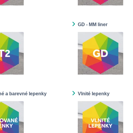
GD - MM liner
né a barevné lepenky
Vlnité lepenky