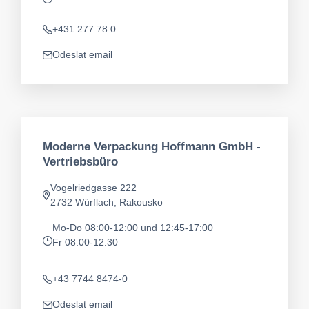
app.opening-times
+431 277 78 0
Telefon
Odeslat email
app.mail
Moderne Verpackung Hoffmann GmbH -
Vertriebsbüro
Vogelriedgasse 222
Adresa
2732 Würflach, Rakousko
Mo-Do 08:00-12:00 und 12:45-17:00
Fr 08:00-12:30
app.opening-times
+43 7744 8474-0
Telefon
Odeslat email