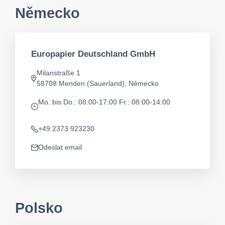
Německo
Europapier Deutschland GmbH
Milanstraße 1
Adresa
58708 Menden (Sauerland), Německo
Mo. bis Do.: 08:00-17:00
Fr.: 08:00-14:00
app.opening-times
+49 2373 923230
Telefon
Odeslat email
app.mail
Polsko