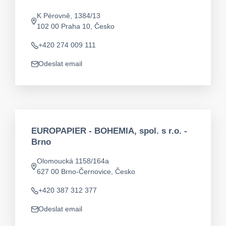
K Pérovně, 1384/13
Adresa
102 00 Praha 10, Česko
+420 274 009 111
Telefon
Odeslat email
app.mail
EUROPAPIER - BOHEMIA, spol. s r.o. -
Brno
Olomoucká 1158/164a
Adresa
627 00 Brno-Černovice, Česko
+420 387 312 377
Telefon
Odeslat email
app.mail