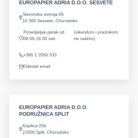
EUROPAPIER ADRIA D.O.O. SESVETE
Slavonska avenija 65
Adresa
10 360 Sesvete, Chorvatsko
Ponedjeljak-petak od
(vikendom i praznikom
08.00-16.00 sati
ne radimo)
app.opening-times
+385 1 2050 333
Telefon
Odeslat email
app.mail
EUROPAPIER ADRIA D.O.O.
PODRUŽNICA SPLIT
Kopilica 25b
Adresa
21000 Split, Chorvatsko