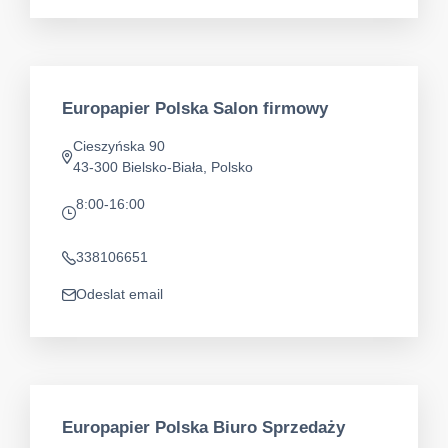
Europapier Polska Salon firmowy
Cieszyńska 90
Adresa
43-300 Bielsko-Biała, Polsko
8:00-16:00
app.opening-times
338106651
Telefon
Odeslat email
app.mail
Europapier Polska Biuro Sprzedaży