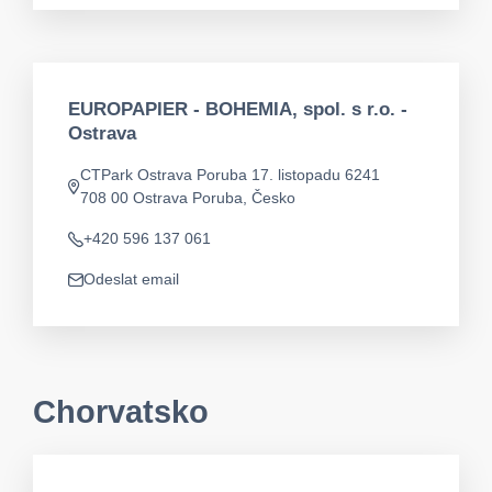
EUROPAPIER - BOHEMIA, spol. s r.o. -
Ostrava
CTPark Ostrava Poruba 17. listopadu 6241
Adresa
708 00 Ostrava Poruba, Česko
+420 596 137 061
Telefon
Odeslat email
app.mail
Chorvatsko