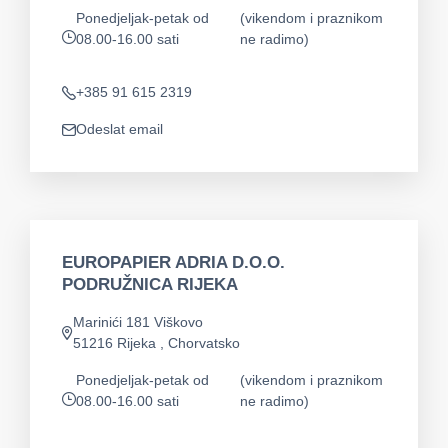
Ponedjeljak-petak od
(vikendom i praznikom
08.00-16.00 sati
ne radimo)
app.opening-times
+385 91 615 2319
Telefon
Odeslat email
app.mail
EUROPAPIER ADRIA D.O.O.
PODRUŽNICA RIJEKA
Marinići 181 Viškovo
Adresa
51216 Rijeka , Chorvatsko
Ponedjeljak-petak od
(vikendom i praznikom
08.00-16.00 sati
ne radimo)
app.opening-times