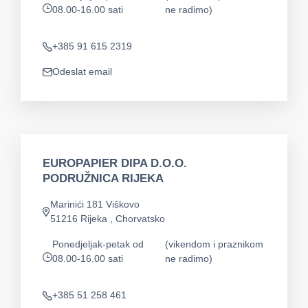
08.00-16.00 sati
ne radimo)
app.opening-times
+385 91 615 2319
Telefon
Odeslat email
app.mail
EUROPAPIER DIPA D.O.O.
PODRUŽNICA RIJEKA
Marinići 181 Viškovo
Adresa
51216 Rijeka , Chorvatsko
Ponedjeljak-petak od
(vikendom i praznikom
08.00-16.00 sati
ne radimo)
app.opening-times
+385 51 258 461
Telefon