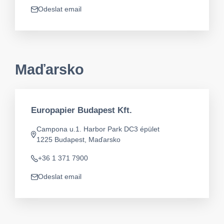
Odeslat email
app.mail
Maďarsko
Europapier Budapest Kft.
Campona u.1. Harbor Park DC3 épület
Adresa
1225 Budapest, Maďarsko
+36 1 371 7900
Telefon
Odeslat email
app.mail