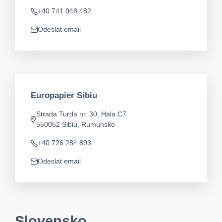
+40 741 048 482
Telefon
Odeslat email
app.mail
Europapier Sibiu
Strada Turda nr. 30, Hala C7
Adresa
550052 Sibiu, Rumunsko
+40 726 284 893
Telefon
Odeslat email
app.mail
Slovensko