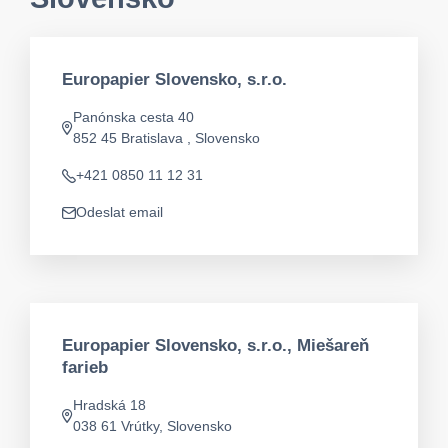
Europapier Slovensko, s.r.o.
Panónska cesta 40
Adresa
852 45 Bratislava , Slovensko
+421 0850 11 12 31
Telefon
Odeslat email
app.mail
Europapier Slovensko, s.r.o., Miešareň
farieb
Hradská 18
Adresa
038 61 Vrútky, Slovensko