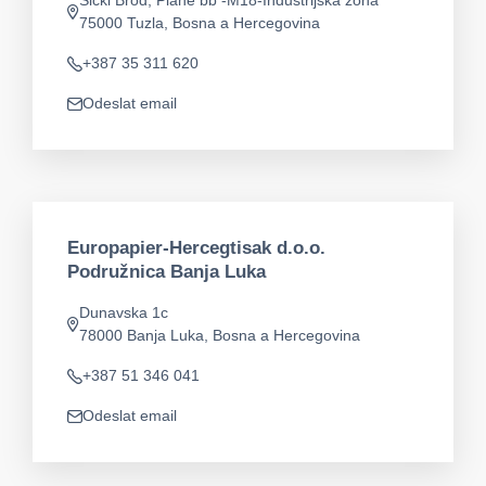
Šićki Brod, Plane bb -M18-Industrijska zona
Adresa
75000 Tuzla, Bosna a Hercegovina
+387 35 311 620
Telefon
Odeslat email
app.mail
Europapier-Hercegtisak d.o.o.
Podružnica Banja Luka
Dunavska 1c
Adresa
78000 Banja Luka, Bosna a Hercegovina
+387 51 346 041
Telefon
Odeslat email
app.mail