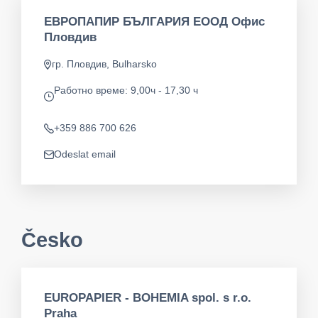
ЕВРОПАПИР БЪЛГАРИЯ ЕООД Офис
Пловдив
гр. Пловдив, Bulharsko
Adresa
Работно време: 9,00ч - 17,30 ч
app.opening-times
+359 886 700 626
Telefon
Odeslat email
app.mail
Česko
EUROPAPIER - BOHEMIA spol. s r.o.
Praha