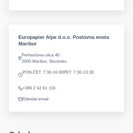
app.mail
Europapier Alpe d.o.o. Poslovna enota
Maribor
Perhavčeva ulica 40
Adresa
2000 Maribor, Slovinsko
PON-ČET: 7:30-16:00
PET: 7:30-13:30
app.opening-times
+386 2 42 61 116
Telefon
Odeslat email
app.mail