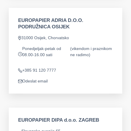
EUROPAPIER ADRIA D.O.O.
PODRUŽNICA OSIJEK
31000 Osijek, Chorvatsko
Adresa
Ponedjeljak-petak od
(vikendom i praznikom
08.00-16.00 sati
ne radimo)
app.opening-times
+385 91 120 7777
Telefon
Odeslat email
app.mail
EUROPAPIER DIPA d.o.o. ZAGREB