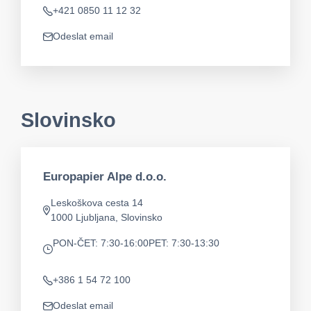
+421 0850 11 12 32
Telefon
Odeslat email
app.mail
Slovinsko
Europapier Alpe d.o.o.
Leskoškova cesta 14
Adresa
1000 Ljubljana, Slovinsko
PON-ČET: 7:30-16:00
PET: 7:30-13:30
app.opening-times
+386 1 54 72 100
Telefon
Odeslat email