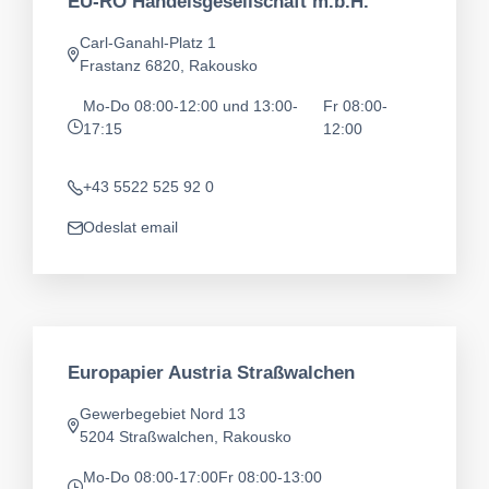
EU-RO Handelsgesellschaft m.b.H.
Carl-Ganahl-Platz 1
Adresa
Frastanz 6820, Rakousko
Mo-Do 08:00-12:00 und 13:00-
Fr 08:00-
17:15
12:00
app.opening-times
+43 5522 525 92 0
Telefon
Odeslat email
app.mail
Europapier Austria Straßwalchen
Gewerbegebiet Nord 13
Adresa
5204 Straßwalchen, Rakousko
Mo-Do 08:00-17:00
Fr 08:00-13:00