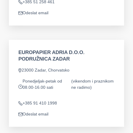
+385 51 258 461
Telefon
Odeslat email
app.mail
EUROPAPIER ADRIA D.O.O.
PODRUŽNICA ZADAR
23000 Zadar, Chorvatsko
Adresa
Ponedjeljak-petak od
(vikendom i praznikom
08.00-16.00 sati
ne radimo)
app.opening-times
+385 91 410 1998
Telefon
Odeslat email
app.mail