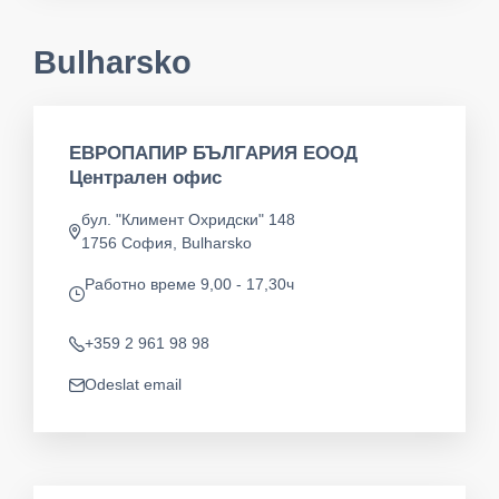
Bulharsko
ЕВРОПАПИР БЪЛГАРИЯ ЕООД
Централен офис
бул. "Климент Охридски" 148
Adresa
1756 София, Bulharsko
Pаботно време 9,00 - 17,30ч
app.opening-times
+359 2 961 98 98
Telefon
Odeslat email
app.mail