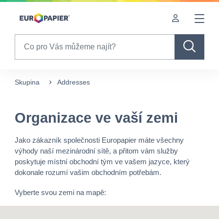
Table Of Content
Organizace ve vaší zemi
sr.skip-to.main-content
sr.skip-to.table-of-contents
sr.skip-to.main-navigation
Search
Skupina
Addresses
Organizace ve vaší zemi
Jako zákazník společnosti Europapier máte všechny
výhody naší mezinárodní sítě, a přitom vám služby
poskytuje místní obchodní tým ve vašem jazyce, který
dokonale rozumí vašim obchodním potřebám.
Vyberte svou zemi na mapě: