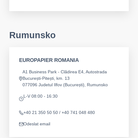
app.mail
Rumunsko
EUROPAPIER ROMANIA
A1 Business Park - Clădirea E4, Autostrada
București-Pitești, km. 13
Adresa
077096 Judetul Ilfov (București), Rumunsko
L-V 08:00 - 16:30
app.opening-times
+40 21 350 50 50 / +40 741 048 480
Telefon
Odeslat email
app.mail