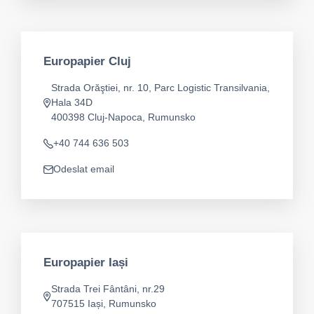
Europapier Cluj
Strada Orăştiei, nr. 10, Parc Logistic Transilvania,
Hala 34D
Adresa
400398 Cluj-Napoca, Rumunsko
+40 744 636 503
Telefon
Odeslat email
app.mail
Europapier Iași
Strada Trei Fântâni, nr.29
Adresa
707515 Iași, Rumunsko