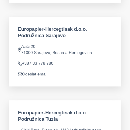
Europapier-Hercegtisak d.o.o.
Podružnica Sarajevo
Azići 20
Adresa
71000 Sarajevo, Bosna a Hercegovina
+387 33 778 780
Telefon
Odeslat email
app.mail
Europapier-Hercegtisak d.o.o.
Podružnica Tuzla