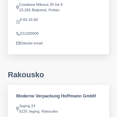
Czesława Miłosza 35 lok 6
Adresa
15-265 Białystok, Polsko
8:00-16:00
app.opening-times
221200000
Telefon
Odeslat email
app.mail
Rakousko
Moderne Verpackung Hoffmann GmbH
Jeging 24
Adresa
5225 Jeging, Rakousko