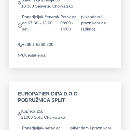
Slavonska avenija 65
Adresa
10 360 Sesvete, Chorvatsko
Ponedjeljak-četvrtak
Petak od
(vikendom i
od 07:30 - 16.00
08:00 -
praznikom ne
app.opening-times
sati
14:00
radimo)
+385 1 6260 200
Telefon
Odeslat email
app.mail
EUROPAPIER DIPA D.O.O.
PODRUŽNICA SPLIT
Kopilica 25b
Adresa
21000 Split, Chorvatsko
Ponedjeljak-petak od
(vikendom i praznikom