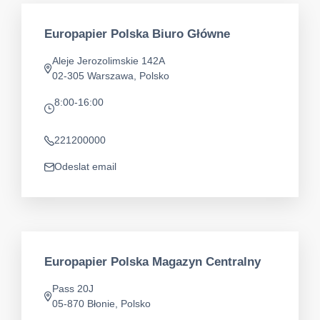
Europapier Polska Biuro Główne
Aleje Jerozolimskie 142A
Adresa
02-305 Warszawa, Polsko
8:00-16:00
app.opening-times
221200000
Telefon
Odeslat email
app.mail
Europapier Polska Magazyn Centralny
Pass 20J
Adresa
05-870 Błonie, Polsko