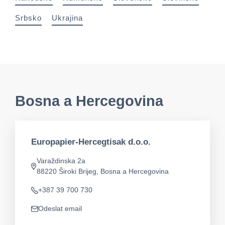
Srbsko
Ukrajina
Bosna a Hercegovina
Europapier-Hercegtisak d.o.o.
Varaždinska 2a
Adresa
88220 Široki Brijeg, Bosna a Hercegovina
+387 39 700 730
Telefon
Odeslat email
app.mail