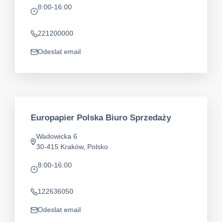
8:00-16:00
app.opening-times
221200000
Telefon
Odeslat email
app.mail
Europapier Polska Biuro Sprzedaży
Wadowicka 6
Adresa
30-415 Kraków, Polsko
8:00-16:00
app.opening-times
122636050
Telefon
Odeslat email
app.mail