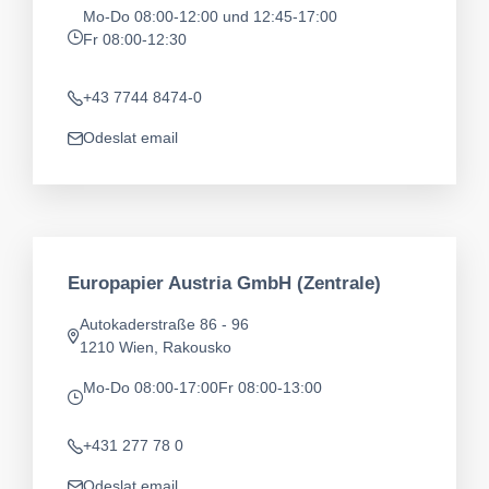
Mo-Do 08:00-12:00 und 12:45-17:00
Fr 08:00-12:30
app.opening-times
+43 7744 8474-0
Telefon
Odeslat email
app.mail
Europapier Austria GmbH (Zentrale)
Autokaderstraße 86 - 96
Adresa
1210 Wien, Rakousko
Mo-Do 08:00-17:00
Fr 08:00-13:00
app.opening-times
+431 277 78 0
Telefon
Odeslat email