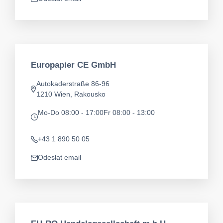
app.mail
Europapier CE GmbH
Autokaderstraße 86-96
Adresa
1210 Wien, Rakousko
Mo-Do 08:00 - 17:00
Fr 08:00 - 13:00
app.opening-times
+43 1 890 50 05
Telefon
Odeslat email
app.mail