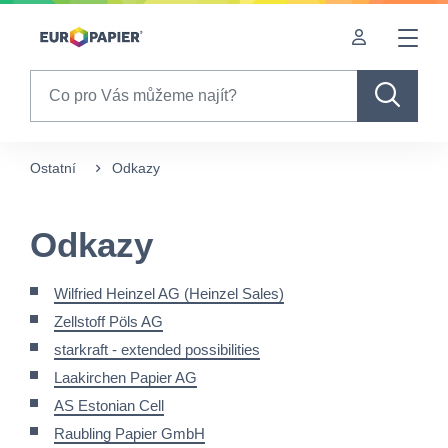
Table Of Content
Odkazy
sr.skip-to.main-content
sr.skip-to.table-of-contents
sr.skip-to.main-navigation
Search
Ostatní
Odkazy
Odkazy
Wilfried Heinzel AG (Heinzel Sales)
Zellstoff Pöls AG
starkraft - extended possibilities
Laakirchen Papier AG
AS Estonian Cell
Raubling Papier GmbH