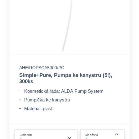
AHE/ROPSCA5000/PC
Simple+Pure, Pumpa ke kanystru (5l),
300ks
Kosmetická řada: ALDA Pump System
Pumpička ke kanystru
Materiál: plast
form.decrease-amount
Jednotka
Množství