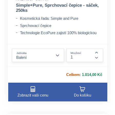
Simple+Pure, Sprchovací čepice - sáček,
250ks
Kosmetická řada: Simple and Pure
Sprchovací čepice
Technologie EcoPure zajistí 100% biologickou
rozložitelnost obalu
form.decrease-amount
Jednotka
Množství
form.incre
Celkem
:
1.014,00 Kč
Zobrazit vaši cenu
Do košíku