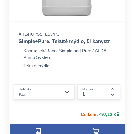
AHE/ROPSSPLS5/PC
Simple+Pure, Tekuté mýdlo, 5l kanystr
Kosmetická řada: Simple and Pure / ALDA
Pump System
Tekuté mýdlo
Objem: 5.000 ml
form.decrease-amount
Jednotka
Množství
form.incre
Celkem
:
497,12 Kč