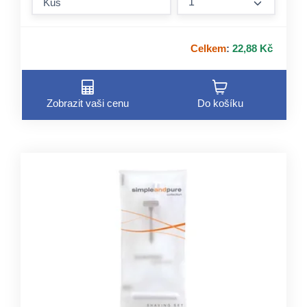
form.incre
Celkem
:
22,88 Kč
Zobrazit vaši cenu
Do košíku