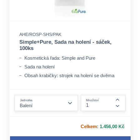
AHE/ROSP-SHS/PAK
Simple+Pure, Sada na holení - sáček,
100ks
Kosmetická řada: Simple and Pure
Sada na holení
Obsah krabičky: strojek na holení se dvěma
břity, krém na holení
form.decrease-amount
Jednotka
Množství
form.incre
Celkem
:
1.456,00 Kč