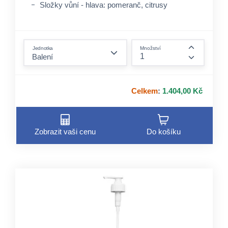
Složky vůní - hlava: pomeranč, citrusy
form.decrease-amount
Jednotka
Množství
form.incre
Celkem
:
1.404,00 Kč
Zobrazit vaši cenu
Do košíku