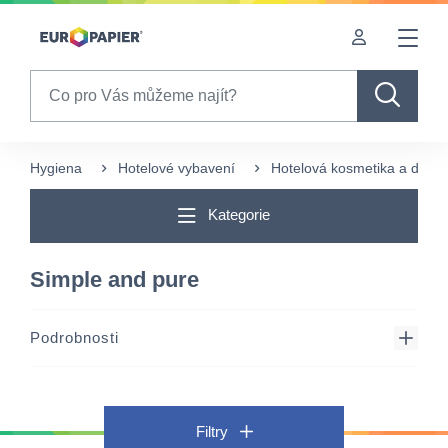
Table Of Content
sr.skip-to.main-content
sr.skip-to.table-of-contents
sr.skip-to.main-navigation
Search
Hygiena
Hotelové vybavení
Hotelová kosmetika a doplň
Kategorie
Simple and pure
Podrobnosti
Filtry