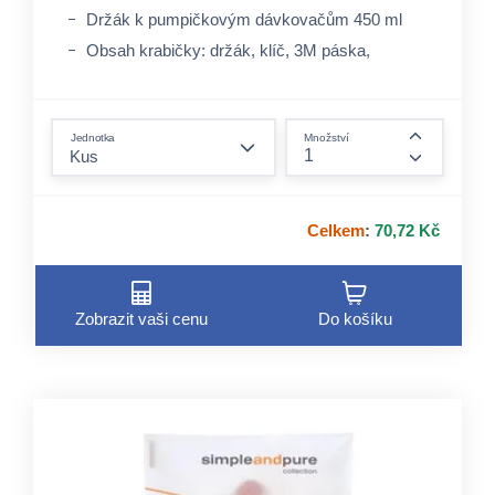
Držák k pumpičkovým dávkovačům 450 ml
Obsah krabičky: držák, klíč, 3M páska,
šroubky (2x), hmoždinky (2x)
form.decrease-amount
Jednotka
Množství
form.incre
Celkem
:
70,72 Kč
Zobrazit vaši cenu
Do košíku