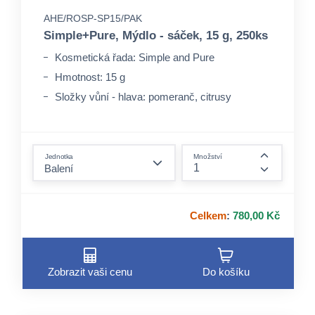
AHE/ROSP-SP15/PAK
Simple+Pure, Mýdlo - sáček, 15 g, 250ks
Kosmetická řada: Simple and Pure
Hmotnost: 15 g
Složky vůní - hlava: pomeranč, citrusy
form.decrease-amount
Jednotka
Množství
form.incre
Celkem
:
780,00 Kč
Zobrazit vaši cenu
Do košíku