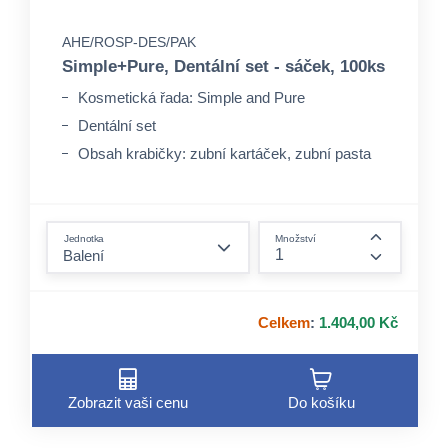
AHE/ROSP-DES/PAK
Simple+Pure, Dentální set - sáček, 100ks
Kosmetická řada: Simple and Pure
Dentální set
Obsah krabičky: zubní kartáček, zubní pasta
form.decrease-amount
Jednotka
Množství
form.incre
Celkem
:
1.404,00 Kč
Zobrazit vaši cenu
Do košíku