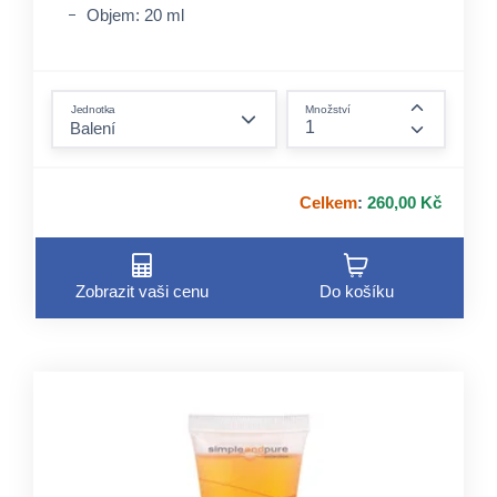
Objem: 20 ml
form.decrease-amount
Jednotka
Množství
form.incre
Celkem
:
260,00 Kč
Zobrazit vaši cenu
Do košíku