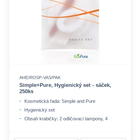
AHE/ROSP-VAS/PAK
Simple+Pure, Hygienický set - sáček,
250ks
Kosmetická řada: Simple and Pure
Hygienický set
Obsah krabičky: 2 odličovací tampony, 4
vatové tyčinky, gumička do vlasů, pilníček
Technologie EcoPure zajistí 100% biologickou
rozložitelnost obalu