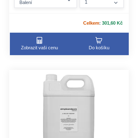
form.incre
Celkem
:
301,60 Kč
Zobrazit vaši cenu
Do košíku