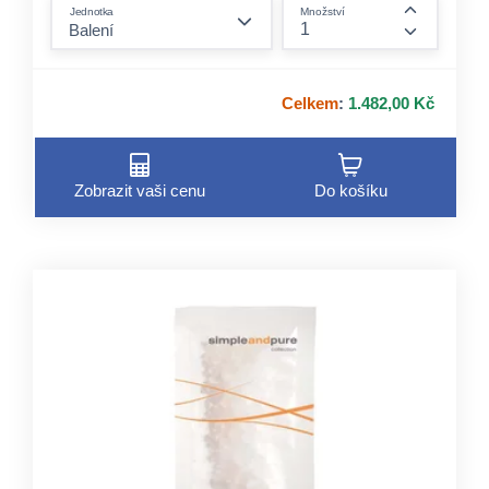
form.decrease-amount
Jednotka
Množství
form.incre
Celkem
:
1.482,00 Kč
Zobrazit vaši cenu
Do košíku