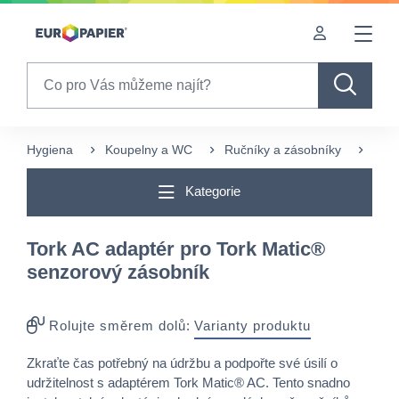
Table Of Content
Často nakupované s tímto produktem
sr.skip-to.main-content
sr.skip-to.table-of-contents
sr.skip-to.main-navigation
Search
Hygiena
Koupelny a WC
Ručníky a zásobníky
Záso
Kategorie
Tork AC adaptér pro Tork Matic®
senzorový zásobník
Rolujte směrem dolů:
Varianty produktu
Zkraťte čas potřebný na údržbu a podpořte své úsilí o
udržitelnost s adaptérem Tork Matic® AC. Tento snadno