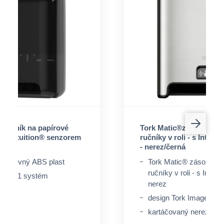
ásobník na papírové
Tork Matic®zásobník na
 - s Intuition® senzorem
ručníky v roli - s Intui
- nerez/černá
lobarevný ABS plast
Tork Matic® zásobník 
ručníky v roli - s Intut
Tork H1 systém
nerez
gn
design Tork Image De
kartáčovaný nerez/čern