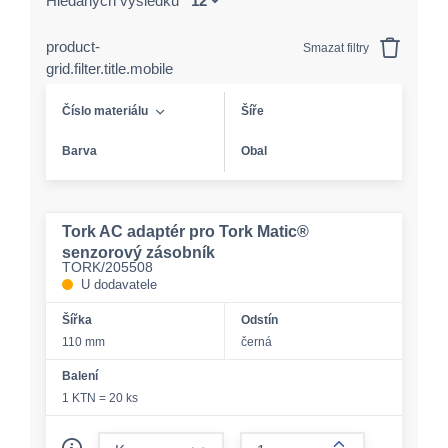
Hledaných výsledků
product-
Smazat filtry
grid.filter.title.mobile
Číslo materiálu
Šíře
Barva
Obal
Tork AC adaptér pro Tork Matic®
senzorový zásobník
TORK/205508
U dodavatele
Šířka
Odstín
110 mm
černá
Balení
1 KTN = 20 ks
form.decrease-amount