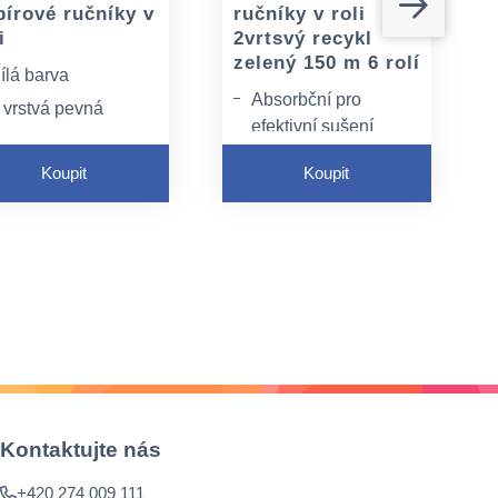
pírové ručníky v
ručníky v roli
i
2vrtsvý recykl
zelený 150 m 6 rolí
ílá barva
Absorbční pro
 vrstvá pevná
efektivní sušení
elulóza
rukou
tyk s potravinami
Koupit
Koupit
Balení Tork Easy
Handling
FSC®(C017326)
certifikováno
Kontaktujte nás
+420 274 009 111