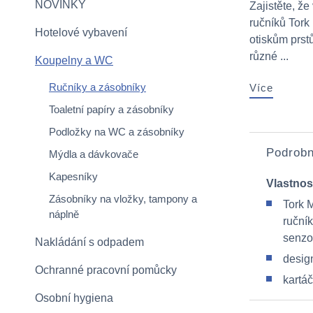
NOVINKY
Zajistěte, ž
ručníků Tork
Hotelové vybavení
otiskům prstů
různé ...
Koupelny a WC
Ručníky a zásobníky
Více
Toaletní papíry a zásobníky
Podložky na WC a zásobníky
Podrobn
Mýdla a dávkovače
Kapesníky
Vlastnos
Zásobníky na vložky, tampony a
Tork 
náplně
ručník
senzo
Nakládání s odpadem
desig
Ochranné pracovní pomůcky
kartá
Osobní hygiena