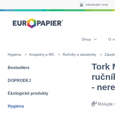
Table Of Content
Často nakupované s tímto produktem
sr.skip-to.main-content
sr.skip-to.table-of-contents
sr.skip-to.main-navigation
Individuálni ceny
Shop
O 
Hygiena
Koupelny a WC
Ručníky a zásobníky
Zásobn
Tork 
Bestsellers
ruční
DOPRODEJ
- ner
Ekologické produkty
Rolujte
Hygiena