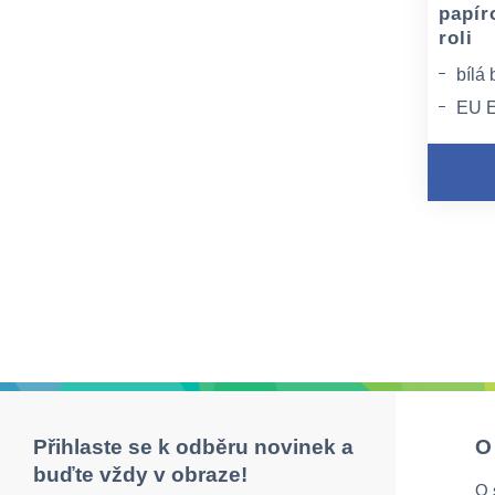
papír
roli
bílá 
EU E
certi
Styk
Přihlaste se k odběru novinek a
O
buďte vždy v obraze!
O 