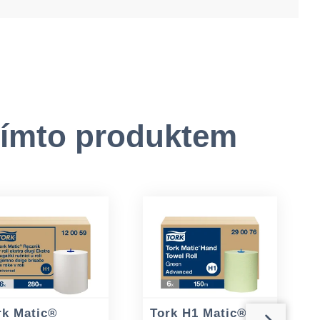
tímto produktem
rk Matic®
Tork H1 Matic®