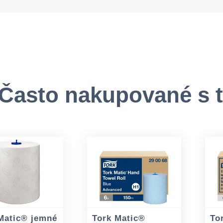
Často nakupované s 
Matic® jemné
Tork Matic®
To