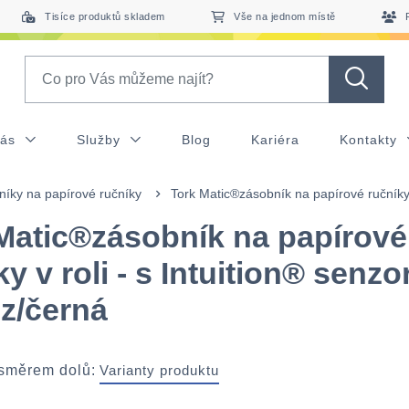
Tisíce produktů skladem
Vše na jednom místě
Search
nás
Služby
Blog
Kariéra
Kontakty
íky na papírové ručníky
Tork Matic®zásobník na papírové ručníky 
Matic®zásobník na papírové
ky v roli - s Intuition® senz
ez/černá
 směrem dolů:
Varianty produktu