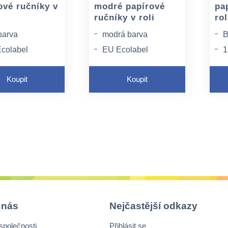
ové ručníky v
modré papírové
pa
ručníky v roli
rol
barva
modrá barva
B
colabel
EU Ecolabel
1
fikace
certifikace
c
 s potravinami
Styk s potravinami
S
Koupit
Koupit
 nás
Nejčastější odkazy
společnosti
Přihlásit se