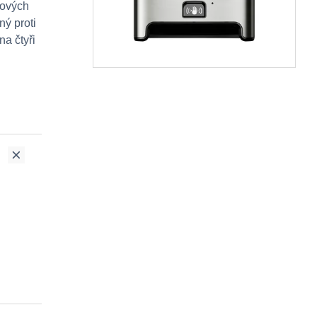
rových
ný proti
na čtyři