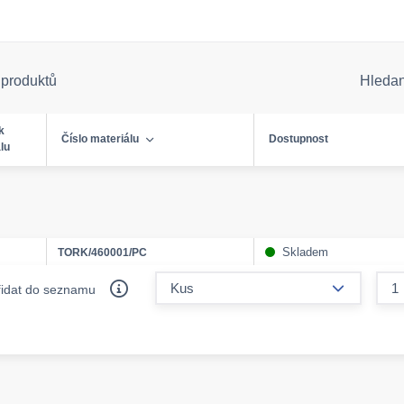
 produktů
Hleda
k
Číslo materiálu
Dostupnost
lu
Skladem
TORK/460001/PC
form.decr
řidat do seznamu