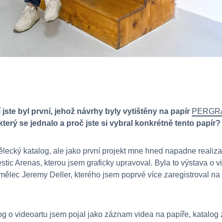
ste byl první, jehož návrhy byly vytištěny na papír
PERGR
terý se jednalo a proč jste si vybral konkrétně tento papír?
ělecký katalog, ale jako první projekt mne hned napadne realiza
ic Arenas, kterou jsem graficky upravoval. Byla to výstava o vi
mělec Jeremy Deller, kterého jsem poprvé více zaregistroval na
log o videoartu jsem pojal jako záznam videa na papíře, katalog