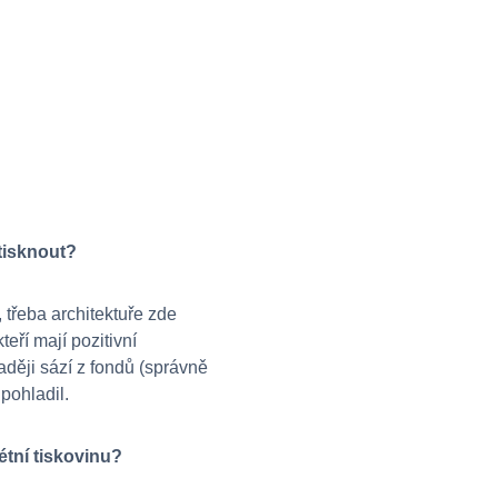
tisknout?
 třeba architektuře zde
eří mají pozitivní
raději sází z fondů (správně
pohladil.
étní tiskovinu?