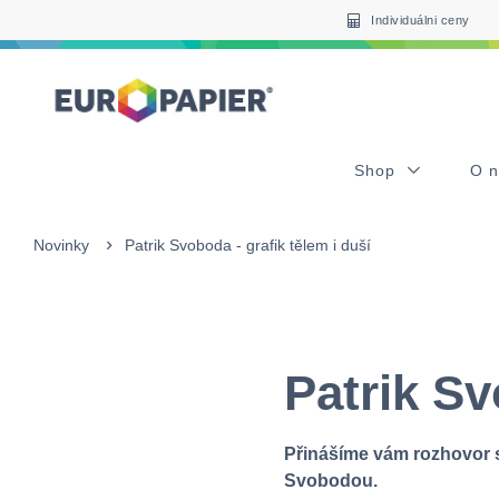
Table Of Content
Patrik Svoboda - grafik tělem i duší
sr.skip-to.main-content
sr.skip-to.table-of-contents
sr.skip-to.main-navigation
Individuálni ceny
Shop
O 
Novinky
Patrik Svoboda - grafik tělem i duší
Patrik Sv
Přinášíme vám rozhovor s
Svobodou.