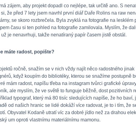
á zájem, aby projekt dopadl co nejlépe, tak určitě ano. S nena
i, že před 7 lety jsem navrhl první diář Daře Rolins na raw nen
kárny, se skoro rozbrečela. Byla zvyklá na fotografie na lesklém 
upem času si ten pohled na fotografie zamilovala. Myslím, že dal
 už je nenavrhuji, takže nenatíraný papír časem jistě obstál.
ce máte radost, popište?
jektů ročně, snažím se v nich vždy najít něco radostného jinak
ignérů, když koupím do bibliotéky, kterou se snažíme postupně b
eré mám radost, napíšu třeba na instagram tvůrci grafické úpravy
ík, ale myslím, že ve světě to funguje běžně, dost pozitivních re
říklad typograf, který má 80 tisíc sledujících napíše, že ho baví
 od našich hranic se lidé dokáží více radovat, je to i tím, že se
tí. Obyvatel Kodaně utratí víc za dobré jídlo než za drahou elek
dský um oproti vlastnímu materiálnímu mamonu.