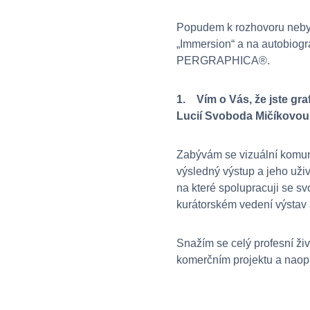
Popudem k rozhovoru nebylo
„Immersion“ a na autobiogr
PERGRAPHICA®.
1. Vím o Vás, že jste gra
Lucií Svoboda Mičíkovou,
Zabývám se vizuální komuni
výsledný výstup a jeho uživ
na které spolupracuji se sv
kurátorském vedení výstav 
Snažím se celý profesní živ
komerčním projektu a naopa