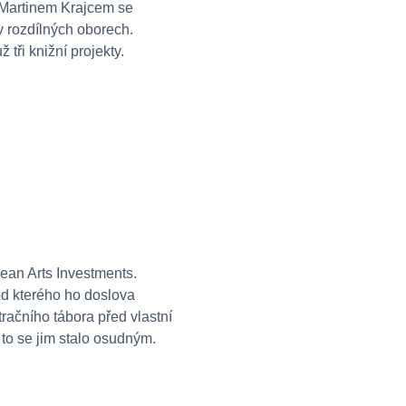
 Martinem Krajcem se
v rozdílných oborech.
tři knižní projekty.
an Arts Investments.
od kterého ho doslova
ačního tábora před vlastní
 to se jim stalo osudným.