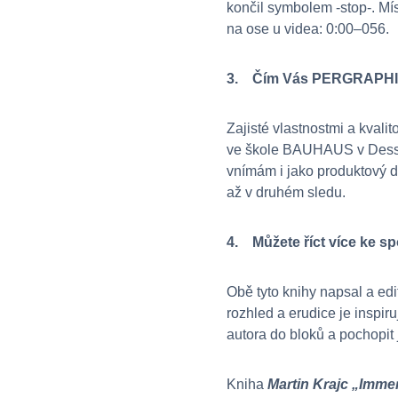
končil symbolem -stop-. Mí
na ose u videa: 0:00–056.
3. Čím Vás PERGRAPHICA
Zajisté vlastnostmi a kvalit
ve škole BAUHAUS v Dessau.
vnímám i jako produktový de
až v druhém sledu.
4. Můžete říct více ke sp
Obě tyto knihy napsal a edi
rozhled a erudice je inspir
autora do bloků a pochopit
Kniha
Martin Krajc „Imme