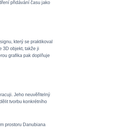
dření přidávání času jako
signu, který se praktikoval
3D objekt, takže ji
erou grafika pak doplňuje
pracuji. Jeho neuvěřitelný
dělit tvorbu konkrétního
ém prostoru Danubiana