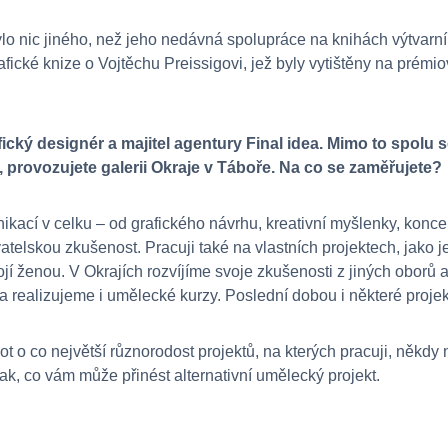
 nic jiného, než jeho nedávná spolupráce na knihách výtvarní
afické knize o Vojtěchu Preissigovi, jež byly vytištěny na pré
fický designér a majitel agentury Final idea. Mimo to spolu 
 provozujete galerii Okraje v Táboře. Na co se zaměřujete?
kací v celku – od grafického návrhu, kreativní myšlenky, konce
atelskou zkušenost. Pracuji také na vlastních projektech, jako j
ojí ženou. V Okrajích rozvíjíme svoje zkušenosti z jiných oborů 
a realizujeme i umělecké kurzy. Poslední dobou i některé proje
ot o co největší různorodost projektů, na kterých pracuji, někdy 
k, co vám může přinést alternativní umělecký projekt.