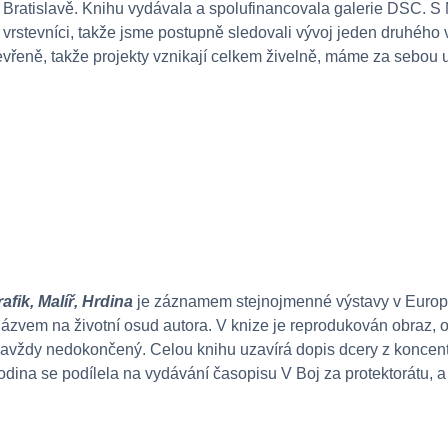
Bratislavě. Knihu vydávala a spolufinancovala galerie DSC. S
 vrstevníci, takže jsme postupně sledovali vývoj jeden druhého 
vřeně, takže projekty vznikají celkem živelně, máme za sebou už 
afik, Malíř, Hrdina
je záznamem stejnojmenné výstavy v Europe
ázvem na životní osud autora. V knize je reprodukován obraz, 
avždy nedokončený. Celou knihu uzavírá dopis dcery z koncentr
odina se podílela na vydávání časopisu V Boj za protektorátu, a