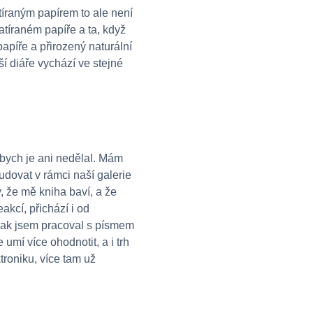
tíraným papírem to ale není
atíraném papíře a ta, když
papíře a přirozený naturální
ší diáře vychází ve stejné
 bych je ani nedělal. Mám
udovat v rámci naší galerie
, že mě kniha baví, a že
akcí, přichází i od
, jak jsem pracoval s písmem
 umí více ohodnotit, a i trh
troniku, více tam už