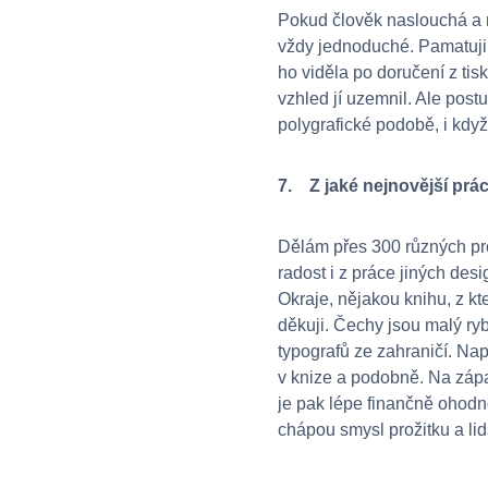
Pokud člověk naslouchá a m
vždy jednoduché. Pamatuji s
ho viděla po doručení z tis
vzhled jí uzemnil. Ale post
polygrafické podobě, i když
7. Z jaké nejnovější prá
Dělám přes 300 různých pro
radost i z práce jiných des
Okraje, nějakou knihu, z kt
děkuji. Čechy jsou malý rybn
typografů ze zahraničí. Nap
v knize a podobně. Na západě
je pak lépe finančně ohodno
chápou smysl prožitku a li