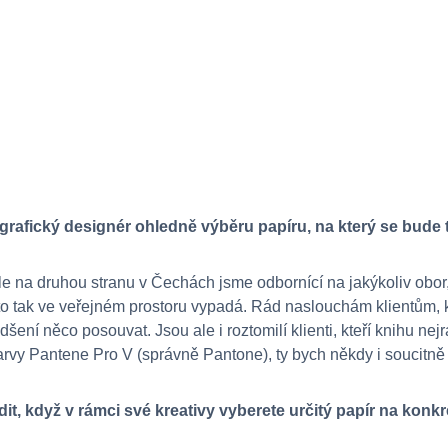
grafický designér ohledně výběru papíru, na který se bude 
e na druhou stranu v Čechách jsme odbornící na jakýkoliv obor,
o tak ve veřejném prostoru vypadá. Rád naslouchám klientům, kt
šení něco posouvat. Jsou ale i roztomilí klienti, kteří knihu nej
barvy Pantene Pro V (správně Pantone), ty bych někdy i soucitně 
dit, když v rámci své kreativy vyberete určitý papír na konkr