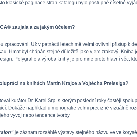
sto klasické paginace stran katalogu bylo postupné číselné vyjá
® zaujala a za jakým účelem?
ou zpracování. Už v patnácti letech mě velmi ovlivnil přístup k de
 Hmat byl chápán stejně důležitě jako vjem zrakový. Kniha je 
sign. Polygrafie a výroba knihy je pro mne proto hlavní věc, kt
olupráci na knihách Martin Krajce a Vojtěcha Preissiga?
toval kurátor Dr. Karel Srp, s kterým poslední roky častěji spolu
ující. Dokáže například u monografie velmi precizně vizuálně roz
 jeho vývoj nebo tendence tvorby.
rsion“
je záznam rozsáhlé výstavy stejného názvu ve velkorys