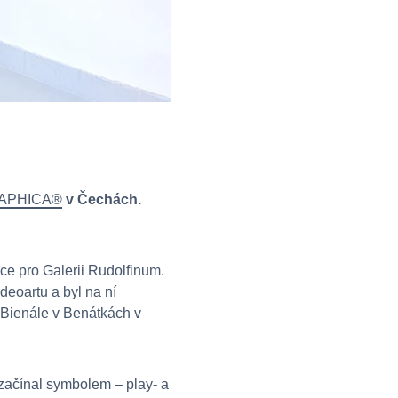
APHICA®
v Čechách.
ce pro Galerii Rudolfinum.
deoartu a byl na ní
 Bienále v Benátkách v
 začínal symbolem – play- a