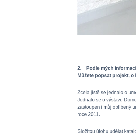
2. Podle mých informací j
Můžete popsat projekt, o k
Zcela jistě se jednalo o um
Jednalo se o výstavu Domest
zastoupen i můj oblíbený u
roce 2011.
Složitou úlohu udělat kata