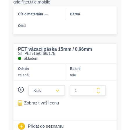
grid.filter.title.mobile
Číslo materiálu
Barva
Obal
PET vázací páska 15mm / 0,66mm
ST-PET/15/0.66/175
Skladem
Odstín
Balení
zelená
role
form.decrease-amount
form.increase-a
Zobrazit vaši cenu
Přidat do seznamu