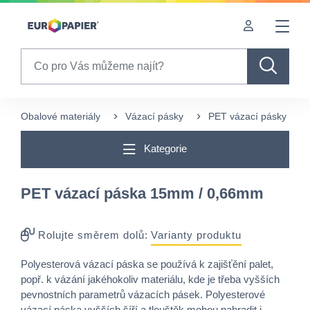
Table Of Content
Pro Vás zajímavé produkty
sr.skip-to.main-content
sr.skip-to.table-of-contents
sr.skip-to.main-navigation
Search
Obalové materiály
Vázací pásky
PET vázací pásky
Kategorie
PET vázací páska 15mm / 0,66mm
Rolujte směrem dolů:
Varianty produktu
Polyesterová vázací páska se používá k zajišťění palet,
popř. k vázání jakéhokoliv materiálu, kde je třeba vyšších
pevnostních parametrů vázacích pásek. Polyesterové
vázací páska vyšších šíří a tlouštěk mohou nahradit i