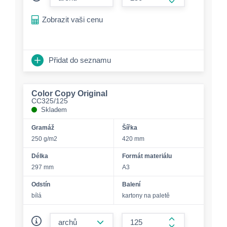
form.increase-a
Zobrazit vaši cenu
Přidat do seznamu
Color Copy Original
CC325/125
Skladem
Gramáž
Šířka
250 g/m2
420 mm
Délka
Formát materiálu
297 mm
A3
Odstín
Balení
bílá
kartony na paletě
form.decrease-amount