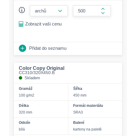
form.decrease-amount
form.increase-a
Zobrazit vaši cenu
Přidat do seznamu
Color Copy Original
CC310/320X450.B
Skladem
Gramáž
Šířka
100 g/m2
450 mm
Délka
Formát materiálu
320 mm
SRA3
Odstín
Balení
bílá
kartony na paletě