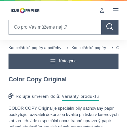
Table Of Content
sr.skip-to.main-content
sr.skip-to.table-of-contents
sr.skip-to.main-navigation
Search
Kancelářské papíry a potřeby
Kancelářské papíry
COL
Kategorie
Color Copy Original
Rolujte směrem dolů:
Varianty produktu
COLOR COPY Original je speciální bílý satinovaný papír
poskytující uživateli dokonalou kvalitu při tisku v laserových
zařízeních. Jde o speciální oboustranně upravený papír
určený především pro tisk všech reprezentativních