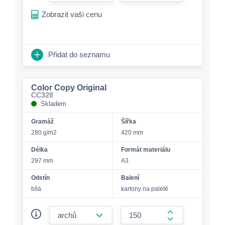
form.increase-a
Zobrazit vaši cenu
Přidat do seznamu
Color Copy Original
CC328
Skladem
Gramáž
Šířka
280 g/m2
420 mm
Délka
Formát materiálu
297 mm
A3
Odstín
Balení
bílá
kartony na paletě
form.decrease-amount
form.increase-a