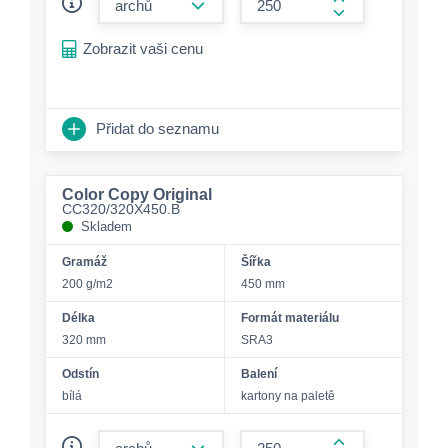
form.increase-a
Zobrazit vaši cenu
Přidat do seznamu
Color Copy Original
CC320/320X450.B
Skladem
Gramáž
Šířka
200 g/m2
450 mm
Délka
Formát materiálu
320 mm
SRA3
Odstín
Balení
bílá
kartony na paletě
form.decrease-amount