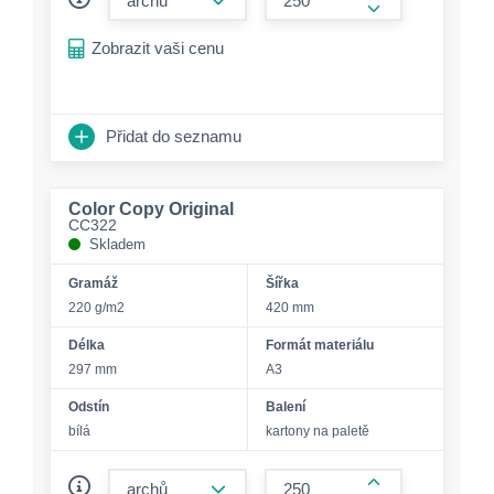
form.increase-a
Zobrazit vaši cenu
Přidat do seznamu
Color Copy Original
CC322
Skladem
Gramáž
Šířka
220 g/m2
420 mm
Délka
Formát materiálu
297 mm
A3
Odstín
Balení
bílá
kartony na paletě
form.decrease-amount