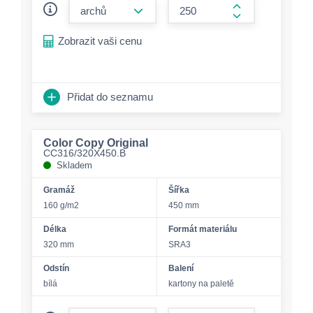
form.decrease-amount
form.increase-a
Zobrazit vaši cenu
Přidat do seznamu
Color Copy Original
CC316/320X450.B
Skladem
Gramáž
Šířka
160 g/m2
450 mm
Délka
Formát materiálu
320 mm
SRA3
Odstín
Balení
bílá
kartony na paletě
form.decrease-amount