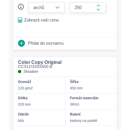
form.decrease-amount
form.increase-a
Zobrazit vaši cenu
Přidat do seznamu
Color Copy Original
CC312/320X450.B
Skladem
Gramáž
Šířka
120 g/m2
450 mm
Délka
Formát materiálu
320 mm
SRA3
Odstín
Balení
bílá
kartony na paletě