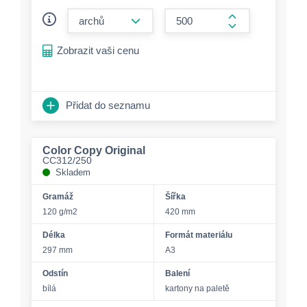
form.decrease-amount
form.increase-a
Zobrazit vaši cenu
Přidat do seznamu
Color Copy Original
CC312/250
Skladem
Gramáž
Šířka
120 g/m2
420 mm
Délka
Formát materiálu
297 mm
A3
Odstín
Balení
bílá
kartony na paletě