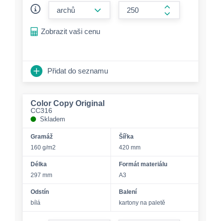
form.decrease-amount
form.increase-a
Zobrazit vaši cenu
Přidat do seznamu
Color Copy Original
CC316
Skladem
Gramáž
Šířka
160 g/m2
420 mm
Délka
Formát materiálu
297 mm
A3
Odstín
Balení
bílá
kartony na paletě