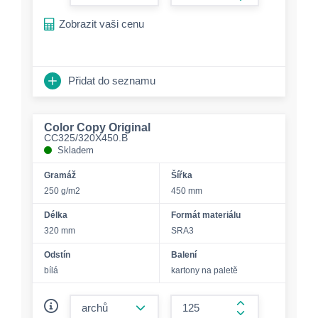
form.increase-a
Zobrazit vaši cenu
Přidat do seznamu
Color Copy Original
CC325/320X450.B
Skladem
Gramáž
Šířka
250 g/m2
450 mm
Délka
Formát materiálu
320 mm
SRA3
Odstín
Balení
bílá
kartony na paletě
form.decrease-amount