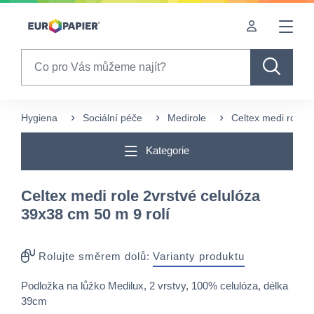
Table Of Content
sr.skip-to.main-content
sr.skip-to.table-of-contents
sr.skip-to.main-navigation
Search
Hygiena
Sociální péče
Medirole
Celtex medi role 2
Kategorie
Celtex medi role 2vrstvé celulóza
39x38 cm 50 m 9 rolí
Rolujte směrem dolů:
Varianty produktu
Podložka na lůžko Medilux, 2 vrstvy, 100% celulóza, délka
39cm