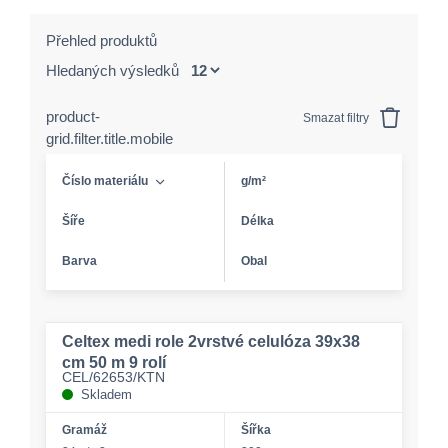
Přehled produktů
Hledaných výsledků
product-
Smazat filtry
grid.filter.title.mobile
Číslo materiálu
g/m²
Šíře
Délka
Barva
Obal
Celtex medi role 2vrstvé celulóza 39x38
cm 50 m 9 rolí
CEL/62653/KTN
Skladem
Gramáž
Šířka