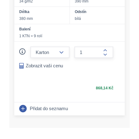
34 g/m2
390 mm
Délka
Odstín
380 mm
bílá
Balení
1 KTN = 9 rolí
form.decrease-amount
form.increase-a
Zobrazit vaši cenu
868,14 Kč
Přidat do seznamu