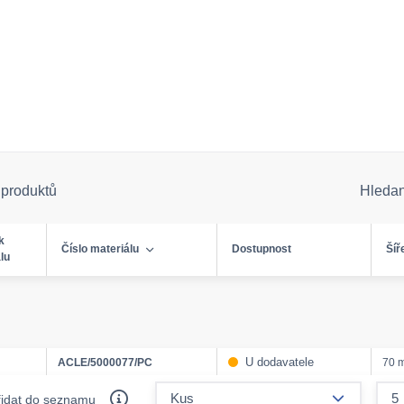
 produktů
Hleda
k
Číslo materiálu
Dostupnost
Šíř
lu
U dodavatele
ACLE/5000077/PC
70 
form.decr
řidat do seznamu