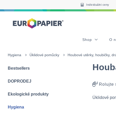
Table Of Content
sr.skip-to.main-content
sr.skip-to.table-of-contents
sr.skip-to.main-navigation
Individuálni ceny
Shop
O 
Hygiena
Úklidové pomůcky
Houbové utěrky, houbičky, dr
Houb
Bestsellers
DOPRODEJ
Rolujte
Ekologické produkty
Úklidové p
Hygiena