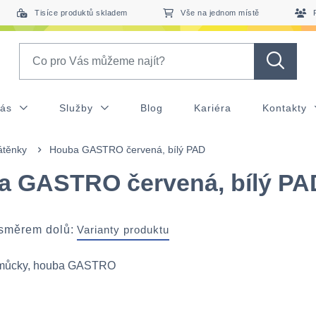
Tisíce produktů skladem
Vše na jednom místě
Search
nás
Služby
Blog
Kariéra
Kontakty
átěnky
Houba GASTRO červená, bílý PAD
a GASTRO červená, bílý PA
 směrem dolů:
Varianty produktu
omůcky, houba GASTRO