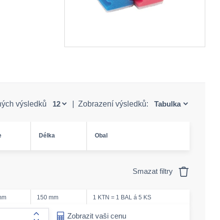
ných výsledků
|
Zobrazení výsledků:
e
Délka
Obal
Smazat filtry
mm
150 mm
1 KTN = 1 BAL á 5 KS
ease-amount
Zobrazit vaši cenu