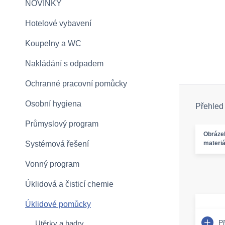
NOVINKY
Hotelové vybavení
Koupelny a WC
Nakládání s odpadem
Ochranné pracovní pomůcky
Osobní hygiena
Přehled
Průmyslový program
Obráze
Systémová řešení
materiá
Vonný program
Úklidová a čisticí chemie
Úklidové pomůcky
P
Utěrky a hadry