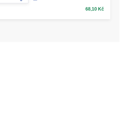
form.increase-amount
68,10 Kč