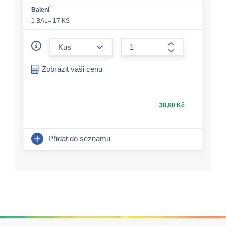
Balení
1 BAL= 17 KS
form.decrease-amount
form.increase-a
Zobrazit vaši cenu
38,90 Kč
Přidat do seznamu