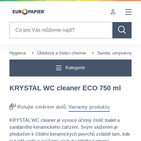
Table Of Content
sr.skip-to.main-content
sr.skip-to.table-of-contents
sr.skip-to.main-navigation
Search
Hygiena
Úklidová a čisticí chemie
Sanita, umývárny a w
Kategorie
KRYSTAL WC cleaner ECO 750 ml
Rolujte směrem dolů:
Varianty produktu
KRYSTAL WC cleaner je vysoce účinný čistič toalet a
sanitárního keramického zařízení. Svým složením je
předurčen k čištění keramických povrchů zvláště tam, kde
je tvrdá voda a zvýšený výskyt vodního kamene.