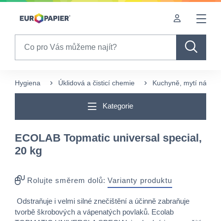
Table Of Content
sr.skip-to.main-content
sr.skip-to.table-of-contents
sr.skip-to.main-navigation
Search
Hygiena
Úklidová a čisticí chemie
Kuchyně, mytí nádobí
Kategorie
ECOLAB Topmatic universal special,
20 kg
Rolujte směrem dolů:
Varianty produktu
Odstraňuje i velmi silné znečištění a účinně zabraňuje
tvorbě škrobových a vápenatých povlaků. Ecolab