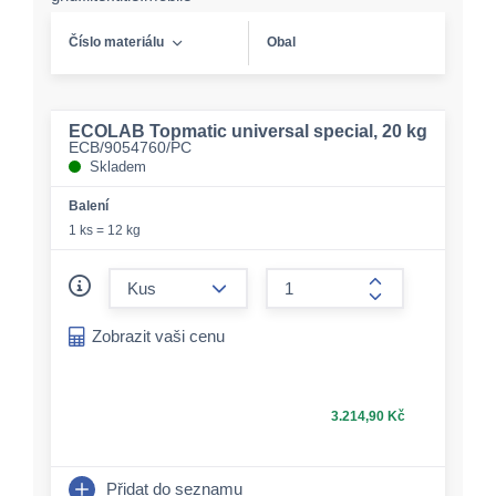
Číslo materiálu
Obal
ECOLAB Topmatic universal special, 20 kg
ECB/9054760/PC
Skladem
Balení
1 ks = 12 kg
form.decrease-amount
form.increase-a
Zobrazit vaši cenu
3.214,90 Kč
Přidat do seznamu