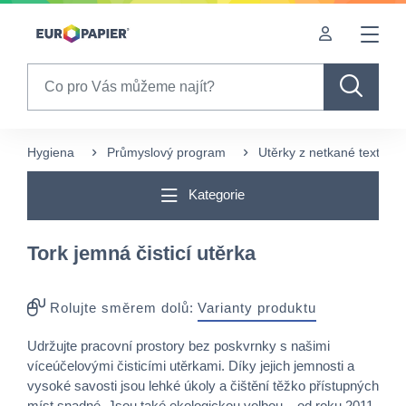
Table Of Content
sr.skip-to.main-content
sr.skip-to.table-of-contents
sr.skip-to.main-navigation
Search
Hygiena
Průmyslový program
Utěrky z netkané textílie
Kategorie
Tork jemná čisticí utěrka
Rolujte směrem dolů:
Varianty produktu
Udržujte pracovní prostory bez poskvrnky s našimi
víceúčelovými čisticími utěrkami. Díky jejich jemnosti a
vysoké savosti jsou lehké úkoly a čištění těžko přístupných
míst snadné. Jsou také ekologickou volbou – od roku 2011