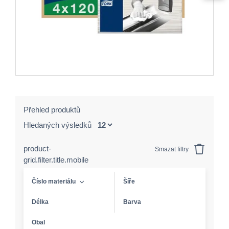
Přehled produktů
Hledaných výsledků
product-
Smazat filtry
grid.filter.title.mobile
Číslo materiálu
Šíře
Délka
Barva
Obal