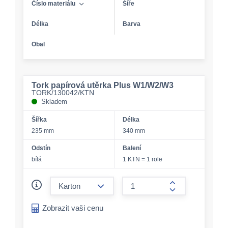
Číslo materiálu
Šíře
Délka
Barva
Obal
Tork papírová utěrka Plus W1/W2/W3
TORK/130042/KTN
Skladem
Šířka
Délka
235 mm
340 mm
Odstín
Balení
bílá
1 KTN = 1 role
form.decrease-amount
form.increase-a
Zobrazit vaši cenu