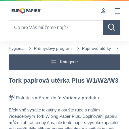
Table Of Content
sr.skip-to.main-content
sr.skip-to.table-of-contents
sr.skip-to.main-navigation
Search
Hygiena
Průmyslový program
Papírové utěrky
Více
Kategorie
Tork papírová utěrka Plus W1/W2/W3
Rolujte směrem dolů:
Varianty produktu
Efektivně vysajte tekutiny a osušte ruce s naším
víceúčelovým Tork Wiping Paper Plus. Doplňování papíru
může zabírat cenný čas, ale tento papír s vysokokapacitní
rolí vydrží déle během pracovního dne a zlepšuje tak tok