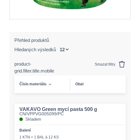
Přehled produktů
Hledaných výsledků
product-
Smazat filtry
grid.filter.title.mobile
Číslo materiálu
Obal
VAKAVO Green mycí pasta 500 g
CN/VPPVG005099/PC
Skladem
Balení
1 KTN = 1 BAL á 12 KS