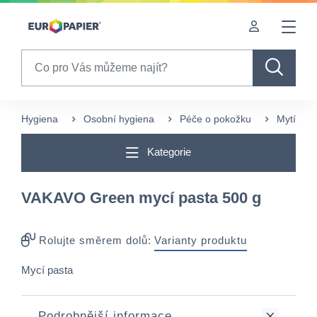
Table Of Content
sr.skip-to.main-content
sr.skip-to.table-of-contents
sr.skip-to.main-navigation
Search
Hygiena
Osobní hygiena
Péče o pokožku
Mytí a č
Kategorie
VAKAVO Green mycí pasta 500 g
Rolujte směrem dolů:
Varianty produktu
Mycí pasta
Podrobnější informace