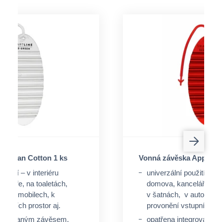
a Clean Cotton 1 ks
Vonná závěska Apple C
oužití – v interiéru
univerzální použití – v i
celáře, na toaletách,
domova, kanceláře, na 
v automobilech, k
v šatnách, v automobil
tupních prostor aj.
provonění vstupních pro
ntegrovaným závěsem,
opatřena integrovaný