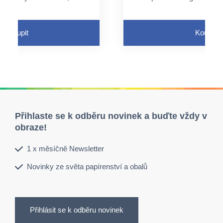
peciální úchyt, ale lze
není nutný speciální úch
rovaný otvor a pružný
využít perforovaný otv
závěs
Koupit
Koupit
e průtokem tekutin
neaktivuje se průtokem
Přihlaste se k odběru novinek a buďte vždy v
obraze!
1 x měsíčně Newsletter
Novinky ze světa papírenství a obalů
Přihlásit se k odběru novinek