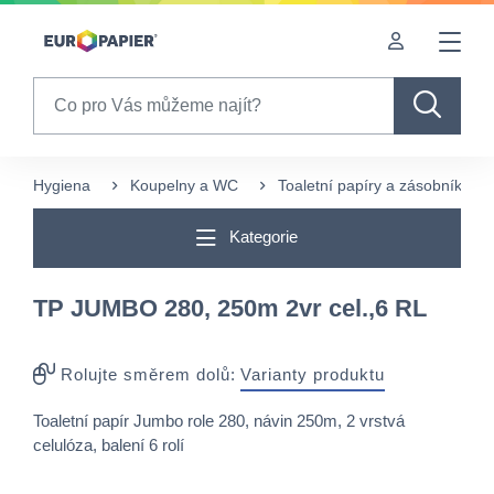
Table Of Content
Pro Vás zajímavé produkty
sr.skip-to.main-content
sr.skip-to.table-of-contents
sr.skip-to.main-navigation
Search
Hygiena
Koupelny a WC
Toaletní papíry a zásobníky
Kategorie
TP JUMBO 280, 250m 2vr cel.,6 RL
Rolujte směrem dolů:
Varianty produktu
Toaletní papír Jumbo role 280, návin 250m, 2 vrstvá
celulóza, balení 6 rolí