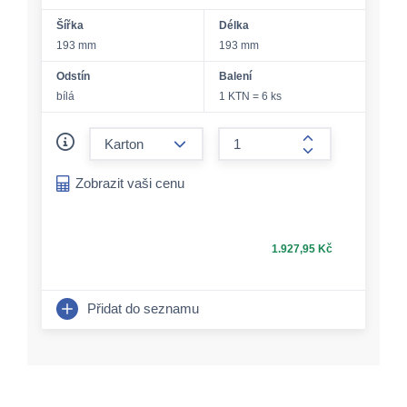
Šířka
Délka
193 mm
193 mm
Odstín
Balení
bílá
1 KTN = 6 ks
form.decrease-amount
form.increase-a
Zobrazit vaši cenu
1.927,95 Kč
Přidat do seznamu