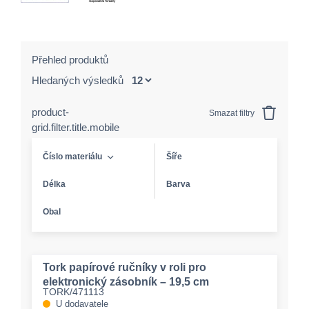
Přehled produktů
Hledaných výsledků
product-
Smazat filtry
grid.filter.title.mobile
Číslo materiálu
Šíře
Délka
Barva
Obal
Tork papírové ručníky v roli pro
elektronický zásobník – 19,5 cm
TORK/471113
U dodavatele