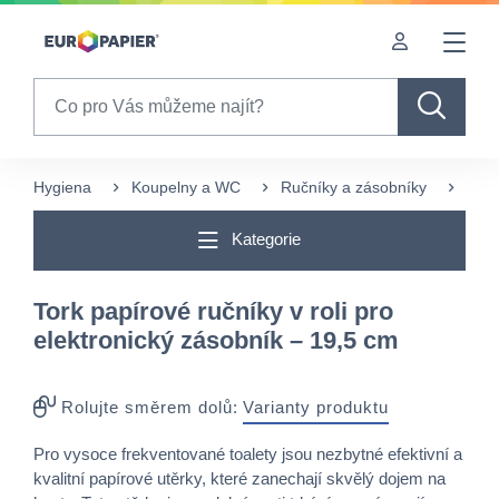
Table Of Content
sr.skip-to.main-content
sr.skip-to.table-of-contents
sr.skip-to.main-navigation
Search
Hygiena
Koupelny a WC
Ručníky a zásobníky
Papí
Kategorie
Tork papírové ručníky v roli pro
elektronický zásobník – 19,5 cm
Rolujte směrem dolů:
Varianty produktu
Pro vysoce frekventované toalety jsou nezbytné efektivní a
kvalitní papírové utěrky, které zanechají skvělý dojem na